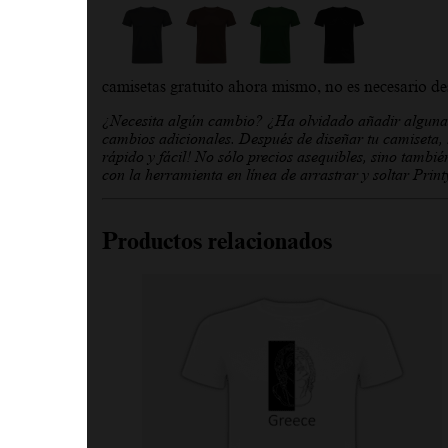
camisetas gratuito ahora mismo, no es necesario des
¿Necesita algún cambio? ¿Ha olvidado añadir alguna 
cambios adicionales. Después de diseñar tu camiseta, h
rápido y fácil! No sólo precios asequibles, sino tambié
con la herramienta en línea de arrastrar y soltar Prin
Productos relacionados