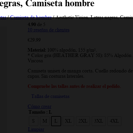
negras, Camiseta hombre
tas
/
Camiseta de hombre
/ Aesthetic Vision, Letras negras, Cami
4.90
de 5
10
reseñas de clientes
€
29.99
Material:
100% algodón, 155 g/m².
* Color gris (HEATHER GRAY 58): 85% Algodón 
Viscosa
Camiseta unisex de manga corta. Cuello redondo de
capas. Sin costuras laterales.
Compruebe las tallas antes de realizar el pedido.
Tallas de camisetas
Cómo crear
Tamaño
: L
S
M
L
XL
2XL
3XL
4XL
Limpiar