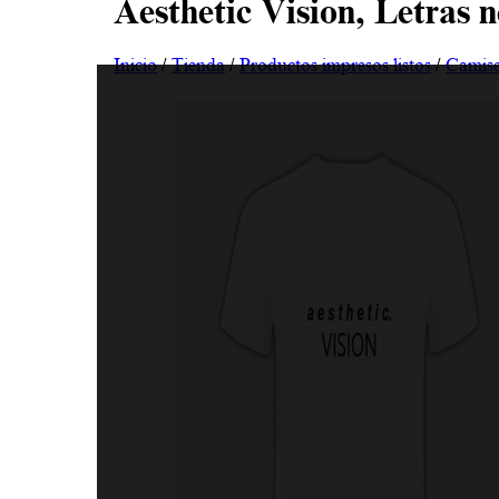
Aesthetic Vision, Letras 
Inicio
/
Tienda
/
Productos impresos listos
/
Camise