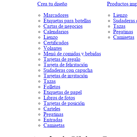
Crea tu diseño
Productos impr
Marcadores
Lienzo
Etiquetas para botellas
Sudaderas 
Cartas de negocios
Tazas
Calendarios
Pegatinas
Lienzo
Camisetas
Certificados
Volantes
Menú de comidas y bebidas
Tarjetas de regalo
Tarjeta de felicitación
Sudaderas con capucha
Tarjetas de invitación
Tazas
Folletos
Etiquetas de papel
Libros de fotos
Tarjetas de posición
Carteles
Pegatinas
Entradas
Camisetas