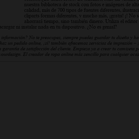
nuestra biblioteca de stock con fotos e imágenes de alt
calidad, más de 700 tipos de fuentes diferentes, ilustrac
cliparts formas diferentes, y mucho más, ¡gratis! ¡! No 
ahorrará tiempo, sino también dinero. Utiliza el editor
cargar ni instalar nada en tu dispositivo. ¿No es genial?
información? No te preocupes, siempre puedes guardar tu diseño y ha
az un pedido online, ¡sí! también ofrecemos servicios de impresión – ¡
n garantía de satisfacción del cliente. Empieza ya a crear tu camiseta p
tyourdesign. El creador de ropa online más sencillo para cualquier ocas