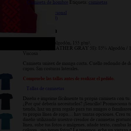
Camiseta de hombre
Etiqueta:
camisetas
Descripción
Información adicional
Valoraciones (10)
Descripción
Material:
100% algodón, 155 g/m².
* Color gris (HEATHER GRAY 58): 85% Algodón / 
Viscosa
Camiseta unisex de manga corta. Cuello redondo de d
capas. Sin costuras laterales.
Compruebe las tallas antes de realizar el pedido.
Tallas de camisetas
Diseña e imprime fácilmente tu propia camiseta con tu 
¿Por qué debería necesitarlos? ¡Sencillo! Promociona 
tienda, haz un gran regalo para tus amigos o familiares
tu propia línea de ropa… hay tantas opciones. Crea tu
diseño utilizando nuestro creador de camisetas gratuit
línea, sube tus fotos o imágenes, añade texto, cambia l
colores, ¿no tienes fotos? Le tenemos, eche un vistazo 