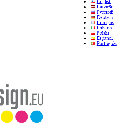
English
Latviešu
Русский
Deutsch
Français
Italiano
Polski
Español
Português