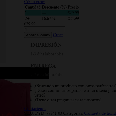
Cómo crear
Cantidad
Descuento (%)
Precio
1
—
€
29.99
2+
16.67 %
€
24.99
€
29.99
Aesthetic
Vision,
Crear
Añadir al carrito
Letras
negras,
IMPRESIÓN
Camiseta
hombre
1-3 días laborables
cantidad
ENTREGA
2-7 días laborables
¿Buscando un producto con otros parámetros
¿Desea contratarnos para crear un diseño par
usted?
¿Tiene otras preguntas para nosotros?
Contáctenos
SKU:
PYD_77741-03
Categorías:
Camiseta de hom