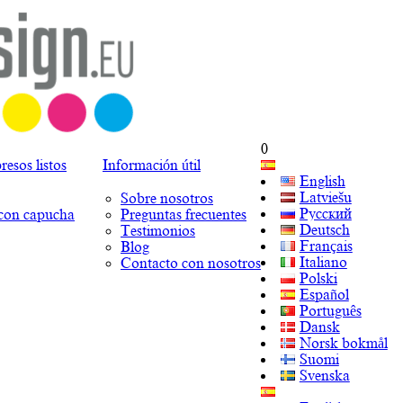
0
esos listos
Información útil
English
Latviešu
Sobre nosotros
Русский
con capucha
Preguntas frecuentes
Deutsch
Testimonios
Français
Blog
Italiano
Contacto con nosotros
Polski
Español
Português
Dansk
Norsk bokmål
Suomi
Svenska