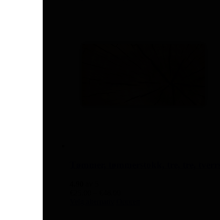
produktet
til
har
€48.00
flere
varianter.
Alternativene
kan
velges
på
produktsiden
Tømmer, tømmerstokk, tre, tre, tver
4.90
av 5
Prisområde:
€
25.00
–
€
48.00
Dette
€25.00
Velg alternativ
Opprett
produktet
til
har
€48.00