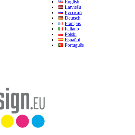
English
Latviešu
Русский
Deutsch
Français
Italiano
Polski
Español
Português