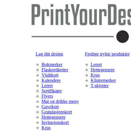
Lag ditt design
Ferdige trykte produkter
Bokmerker
Lerret
Flaskeetiketter
Hettegensere
Visittkort
Krus
Kalendere
Klistremerker
Lerret
T-skjorter
Sertifikater
Flyers
Mat og drikke meny
Gavekort
Gratulasjonskort
Hettegensere
Invitasjonskort
Krus