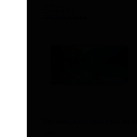
4.90
av 5
Prisområde:
€
25.00
–
€
48.00
Dette
€25.00
Velg alternativ
Opprett
produktet
til
har
€48.00
flere
varianter.
Alternativene
kan
velges
på
produktsiden
Båt, innsjø, natur, vann, panoramauts
4.90
av 5