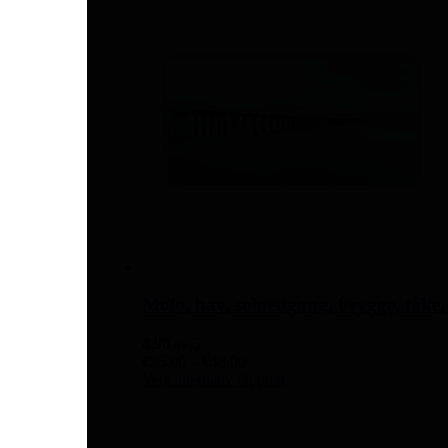
flere
varianter.
Alternativene
kan
velges
på
produktsiden
Molo, hav, solnedgang, brygge, tåk
4.90
av 5
Prisområde:
€
25.00
–
€
48.00
Dette
€25.00
Velg alternativ
Opprett
produktet
til
har
€48.00
flere