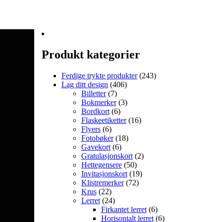
Produkt kategorier
Ferdige trykte produkter
(243)
Lag ditt design
(406)
Billetter
(7)
Bokmerker
(3)
Bordkort
(6)
Flaskeetiketter
(16)
Flyers
(6)
Fotobøker
(18)
Gavekort
(6)
Gratulasjonskort
(2)
Hettegensere
(50)
Invitasjonskort
(19)
Klistremerker
(72)
Krus
(22)
Lerret
(24)
Firkantet lerret
(6)
Horisontalt lerret
(6)