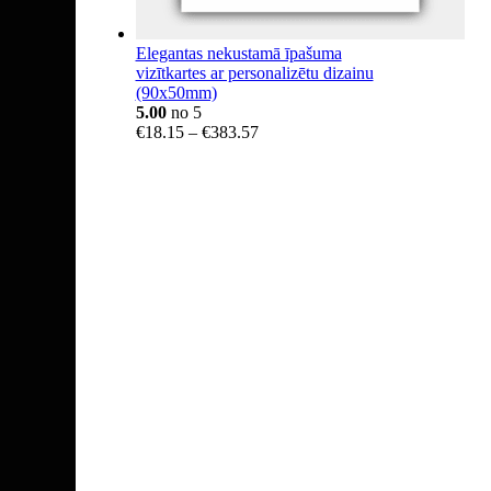
Elegantas nekustamā īpašuma
vizītkartes ar personalizētu dizainu
(90x50mm)
5.00
no 5
Price
€
18.15
–
€
383.57
range:
€18.15
through
€383.57