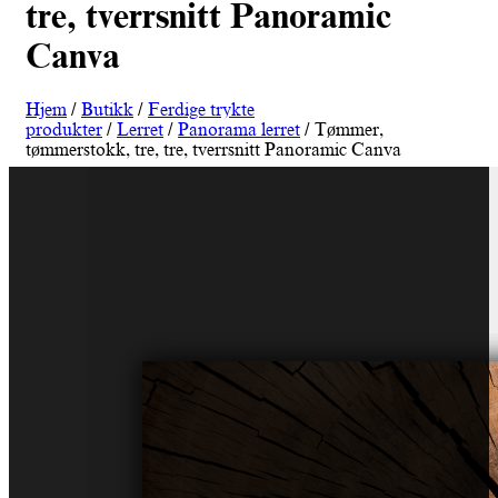
tre, tverrsnitt Panoramic
Canva
Hjem
/
Butikk
/
Ferdige trykte
produkter
/
Lerret
/
Panorama lerret
/ Tømmer,
tømmerstokk, tre, tre, tverrsnitt Panoramic Canva