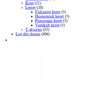
produktsiden
Krus
(21)
Lerret
(20)
Firkantet lerret
(5)
Horisontalt lerret
(5)
Panorama lerret
(5)
Vertikalt lerret
(5)
T-skjorter
(85)
Lag ditt design
(406)