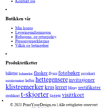
Kontakt oss
Butikken vår
Min konto
Leveringsinformasjon
Refusjons- og returpolicy
Personvernerklæring
Vilkår og betingelser
Produktetiketter
fotobøker
flasker
billetter
flyers
gavekort
bokmerker
hettegensere
invitasjoner
hefter
gratulasjonskort
klistremerker
lerret
krus
sertifikater
Meny
t-skjorter
visittkort
tagger
stedskort
© 2021 PrintYourDesign.eu | Alle rettigheter reservert