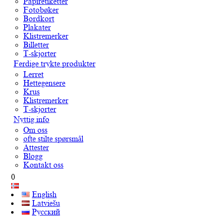
Papiretiketter
Fotobøker
Bordkort
Plakater
Klistremerker
Billetter
T-skjorter
Ferdige trykte produkter
Lerret
Hettegensere
Krus
Klistremerker
T-skjorter
Nyttig info
Om oss
ofte stilte spørsmål
Attester
Blogg
Kontakt oss
0
English
Latviešu
Русский