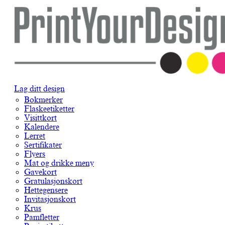
Lag ditt design
Bokmerker
Flaskeetiketter
Visittkort
Kalendere
Lerret
Sertifikater
Flyers
Mat og drikke meny
Gavekort
Gratulasjonskort
Hettegensere
Invitasjonskort
Krus
Pamfletter