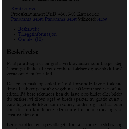
Kontakt oss
Produktnummer:
PYD_45673-01
Kategorier:
Panorama lerret
,
Panorama lerret
Stikkord:
lerret
Beskrivelse
Tilleggsinformasjon
Omtaler (10)
Beskrivelse
Printyourdesign er en gratis verktøymaker som hjelper deg
å bringe tilbake til livet dyrebare følelser og øyeblikk for å
verne om dem for alltid.
Det er en rask og enkel måte å forvandle favorittbildene
dine til vakker personlig veggkunst på lerret med vår online
editor. På bare sekunder kan du laste opp bildet eller bildet
du ønsker, vi tilbyr også et bredt spekter av gratis kunst i
våre lagerbiblioteker som ikoner, bilder og illustrasjoner
som du kan kombinere eller starte fra bunnen av og vise
kreativiteten din.
Lerretsstoffet er spesiallaget for å kunne trykkes og