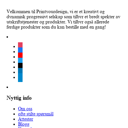
Velkommen til Printyourdesign, vi er et kreativt og
dynamisk progressivt selskap som tilbyr et bredt spekter av
utskriftstjenester og produkter. Vi tilbyr også allerede
ferdige produkter som du kan bestille med en gang!
instagram
facebook
youtube
twitter
tiktok
linkedin
telegram
Nyttig info
Om oss
ofte stilte spørsmål
Attester
Blogg