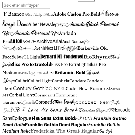
Adreena
!F Baanoo
Adobe Caslon Pro Bold
Adine Kirnberg Alternate
Script Demo
Ananda Black Personal
Alegreya
Alber New
Use
Ananda Personal Use
Andada
Anton
Arial Narrow
Artistic
Pro
Arial
Aracne
Archivo
Austria
Friend
AvenirNext LT Pro
Badelion
Baskerville Old
BioRhyme
BelweTL Light
Bernard MT Condensed
Black
Face
Jack
Bliss Pro ExtraBold
Bliss Pro ExtraLight
Bliss Pro
Brock
Medium
Bradley Hand Itc
Britannic Bold
Script
Cambria
Candara
Calibri
Calibri Light
Candara
Century Gothic
Cinzel
Light
Code New Roman
Colonna
Cormorant
Cormorant
Corbel Light
MT
Cotton Candy
Garamond
Cornelia
Coronet
Couirer New
Creattion
DJB I Love Me Some Brook
Encode
Edwardian Script ITC
Demo
Sans
Franklin Gothic
Fira Sans Extra Bold
Fortune
Epilogue
Demi Italic
Franklin Gothic Demi Regular
Franklin Gothic
Medium Italic
Fredericka The Great Regular
Free Style