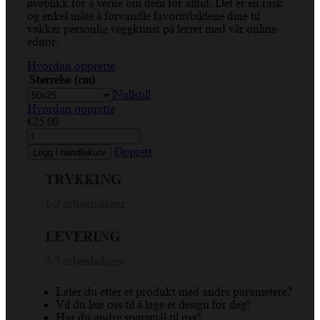
øyeblikk for å verne om dem for alltid. Det er en rask
og enkel måte å forvandle favorittbildene dine til
vakker personlig veggkunst på lerret med vår online
editor.
Hvordan opprette
Størrelse (cm)
Nullstill
Hvordan opprette
€
25.00
Tømmer,
tømmerstokk,
Opprett
Legg i handlekurv
tre,
tre,
TRYKKING
tverrsnitt
Panoramic
1-2 arbeidsdager
Canva
antall
LEVERING
2-7 arbeidsdager
Leter du etter et produkt med andre parametere?
Vil du leie oss til å lage et design for deg?
Har du andre spørsmål til oss?