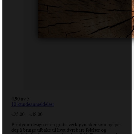
4.90
av 5
10
kundeanmeldelser
Prisområde:
€
25.00
–
€
48.00
€25.00
Printyourdesign er en gratis verktøymaker som hjelper
til
deg å bringe tilbake til livet dyrebare følelser og
€48.00