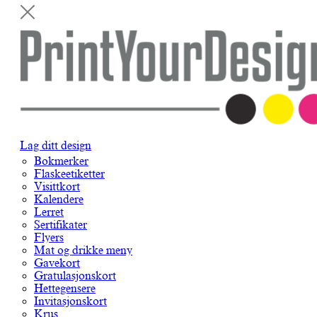
Lag ditt design
Bokmerker
Flaskeetiketter
Visittkort
Kalendere
Lerret
Sertifikater
Flyers
Mat og drikke meny
Gavekort
Gratulasjonskort
Hettegensere
Invitasjonskort
Krus