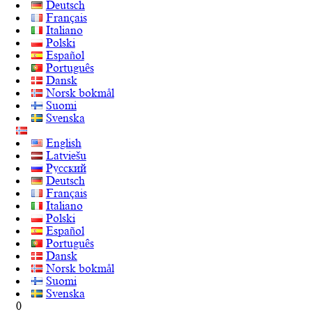
Deutsch
Français
Italiano
Polski
Español
Português
Dansk
Norsk bokmål
Suomi
Svenska
English
Latviešu
Русский
Deutsch
Français
Italiano
Polski
Español
Português
Dansk
Norsk bokmål
Suomi
Svenska
0