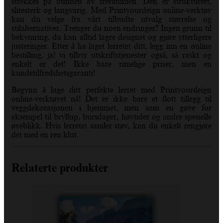
strekkes på bunnen av trerammen. Den er strukturert,
slitesterk og langvarig. Med Printyourdeign online-verktøy
kan du velge fra vårt tilbudte utvalg størrelse og
stilalternativer. Trenger du noen endringer? Ingen grunn til
bekymring, du kan alltid lagre designet og gjøre ytterligere
justeringer. Etter å ha laget lerretet ditt, legg inn en online
bestilling, ja! vi tilbyr utskriftstjenester også, så raskt og
enkelt er det! Ikke bare rimelige priser, men en
kundetilfredshetsgaranti!
Begynn å lage ditt perfekte lerret med Printyourdeign
online-verktøyet nå! Det er ikke bare et flott tillegg til
veggdekorasjonen i hjemmet, men som en gave for
eksempel til bryllup, bursdager, høytider og andre spesielle
øyeblikk. Hvis lerretet samler støv, kan du enkelt rengjøre
det med en ren klut.
Relaterte produkter