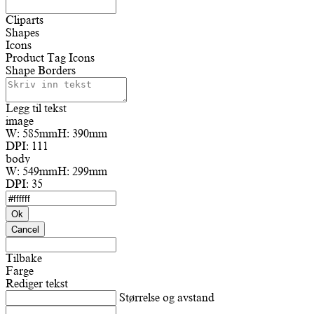
Cliparts
Shapes
Icons
Product Tag Icons
Shape Borders
Legg til tekst
image
W:
585mm
H:
390mm
DPI:
111
body
W:
549mm
H:
299mm
DPI:
35
Ok
Cancel
Tilbake
Farge
Rediger tekst
Størrelse og avstand