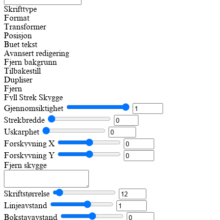
Skrifttype
Format
Transformer
Posisjon
Buet tekst
Avansert redigering
Fjern bakgrunn
Tilbakestill
Dupliser
Fjern
Fyll
Strek
Skygge
Gjennomsiktighet
Strekbredde
Uskarphet
Forskyvning X
Forskyvning Y
Fjern skygge
Skriftstørrelse
Linjeavstand
Bokstavavstand