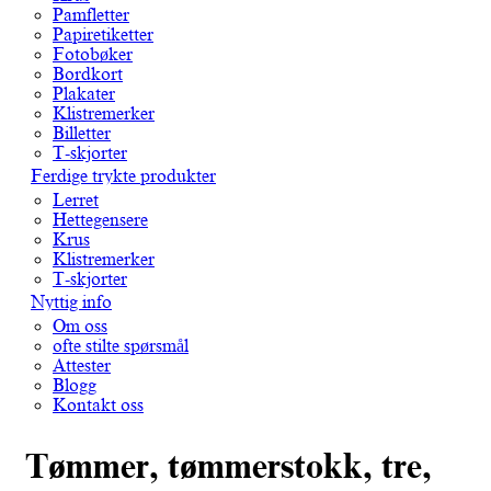
Pamfletter
Papiretiketter
Fotobøker
Bordkort
Plakater
Klistremerker
Billetter
T-skjorter
Ferdige trykte produkter
Lerret
Hettegensere
Krus
Klistremerker
T-skjorter
Nyttig info
Om oss
ofte stilte spørsmål
Attester
Blogg
Kontakt oss
Tømmer, tømmerstokk, tre,