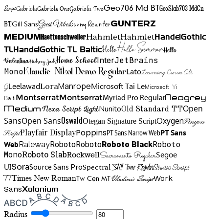
Gabriola One
Gabriola Two
Geo706 Md BT
GeoSlab703 MdCn
Script
Gabriola
BT
Gunny Rewriter
Great Vibes
Gunterz
Gill Sans
Hahmlet
Hahmlet
Haettenschweiler
HandelGothic
Medium
Hello Summer
TL
HandelGothic TL Baltic
Hello
Hello
Home School
Inter
JetBrains
Valentina
Hickory Jack
Mono
Lato
Learning Curve Alt
Klaudie Nikol Demo Regular
Manrope
Lora
Leelawad
Microsoft Tai Le
G
Microsoft Yi
Neogrey
Montserrat
Montserrat
Baiti
Myriad Pro Regular
Open
Medium
Nunito
Nexa Script Light
Old Standard TT
Oswald
Sans
Open Sans
Oxygen
Otegan Signature Script
Pinyon
Playfair Display
Poppins
PT Sans Narrow Web
PT Sans
Script
Roboto
Web
Roboto
Roboto
Roboto Black
Raleway
Mono
Roboto Slab
Segoe
Rockwell
Sacramento Regular
UI
Spectral
Sora
Source Sans Pro
Still Time Regular
Studio Script
TT
Tw Cen MT
Work
Times New Roman
Vladimir Script
Sans
Xolonium
Radius