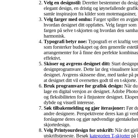
Velg en designstil:
Deretter bestemmer du designs
elegant design, en dristig og iøynefallende grafik
samle inspirasjon fra kilder som motemagasiner, ne
Velg farger med omhu:
Farger spiller en avgjør
hvordan designet ditt oppfattes. Velg farger som 
fargen på selve t-skjorten og hvordan den samhand
harmonisk.
Typografi betyr noe:
Typografi er et kraftig ver
som forsterker budskapet og den generelle estetikk
arrangementer for å finne den perfekte kombina
effektivt.
Skisser og avgrens designet ditt:
Start designpr
designprogramvare. Dette lar deg visualisere kons
designet. Avgrens skissene dine, med tanke på 
at designet ditt vil oversettes godt til en t-skjorte.
Bruk programvare for grafisk design:
Når du 
lage en digital versjon av designet. Adobe Photo
og fleksibiliteten for å finjustere designet. Ekspe
dybde og visuell interesse.
Søk tilbakemelding og gjør iterasjoner:
Før du 
andre designere. Perspektivene deres kan gi verd
forslagene deres og gjør nødvendige gjentakelser 
skjortedesign.
Velg Printyourdesign for utskrift:
Når det gjeld
utskriftstjeneste. Besøk
kategorien T-skjorter
på P