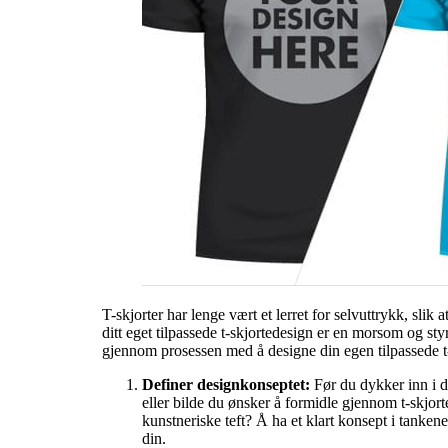
T-skjorter har lenge vært et lerret for selvuttrykk, slik 
ditt eget tilpassede t-skjortedesign er en morsom og sty
gjennom prosessen med å designe din egen tilpassede t-skj
Definer designkonseptet:
Før du dykker inn i de
eller bilde du ønsker å formidle gjennom t-skjorte
kunstneriske teft? Å ha et klart konsept i tankene
din.