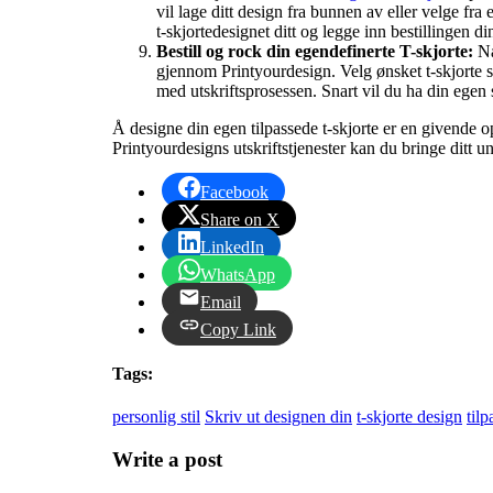
vil lage ditt design fra bunnen av eller velge fra
t-skjortedesignet ditt og legge inn bestillingen di
Bestill og rock din egendefinerte T-skjorte:
Nå
gjennom Printyourdesign. Velg ønsket t-skjorte st
med utskriftsprosessen. Snart vil du ha din egen sp
Å designe din egen tilpassede t-skjorte er en givende o
Printyourdesigns utskriftstjenester kan du bringe ditt un
Facebook
Share on X
LinkedIn
WhatsApp
Email
Copy Link
Tags:
personlig stil
Skriv ut designen din
t-skjorte design
tilp
Write a post