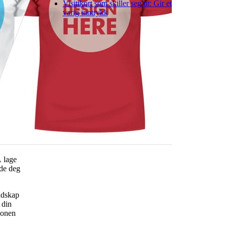
Visittkort som skiller seg ut: Gir et
varig inntrykk
Å lage
ide deg
budskap
 din
sjonen