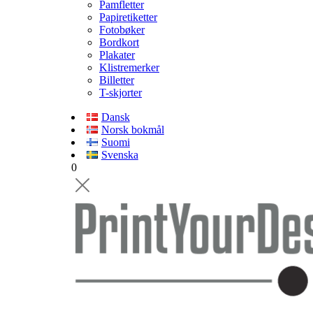
Pamfletter
Papiretiketter
Fotobøker
Bordkort
Plakater
Klistremerker
Billetter
T-skjorter
Dansk
Norsk bokmål
Suomi
Svenska
0