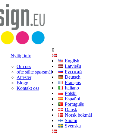
0
Nyttig info
English
Latviešu
Om oss
Русский
ofte stilte spørsmål
Deutsch
Attester
Français
Blogg
Italiano
Kontakt oss
Polski
Español
Português
Dansk
Norsk bokmål
Suomi
Svenska