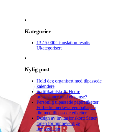
Kategorier
13 / 5,000 Translation results
Ukategorisert
Nylig post
Hold deg organisert med tilpassede
kalendere
Sertifikatutskrift: Hedre
prestasjoner med eleganse7
Personlig tilpassede papiretiketter:
Forbedre merkevareemballasjen
din med tilpassede etiketter
Design av invitasjonskort: Setter
tonen for minneverdige
begivenheter