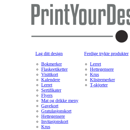
Lag ditt design
Ferdige trykte produkter
Bokmerker
Lerret
Flaskeetiketter
Hettegensere
Visittkort
Krus
Kalendere
Klistremerker
Lerret
T-skjorter
Sertifikater
Flyers
Mat og drikke meny
Gavekort
Gratulasjonskort
Hettegensere
Invitasjonskort
Krus