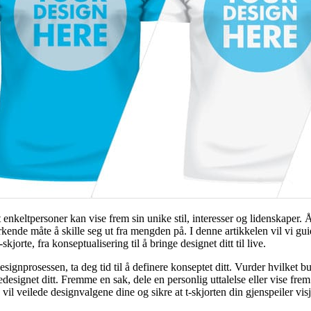
at enkeltpersoner kan vise frem sin unike stil, interesser og lidenskaper. 
rkende måte å skille seg ut fra mengden på. I denne artikkelen vil vi gu
orte, fra konseptualisering til å bringe designet ditt til live.
signprosessen, ta deg tid til å definere konseptet ditt. Vurder hvilket 
designet ditt. Fremme en sak, dele en personlig uttalelse eller vise frem
 vil veilede designvalgene dine og sikre at t-skjorten din gjenspeiler vi