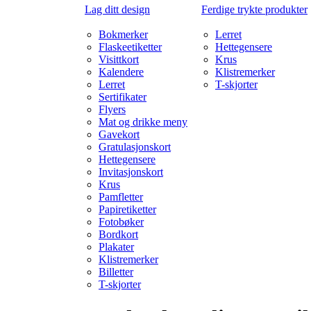
Lag ditt design
Ferdige trykte produkter
Bokmerker
Lerret
Flaskeetiketter
Hettegensere
Visittkort
Krus
Kalendere
Klistremerker
Lerret
T-skjorter
Sertifikater
Flyers
Mat og drikke meny
Gavekort
Gratulasjonskort
Hettegensere
Invitasjonskort
Krus
Pamfletter
Papiretiketter
Fotobøker
Bordkort
Plakater
Klistremerker
Billetter
T-skjorter