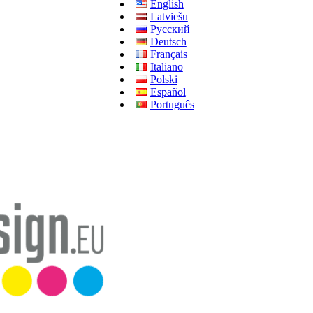
English
Latviešu
Русский
Deutsch
Français
Italiano
Polski
Español
Português