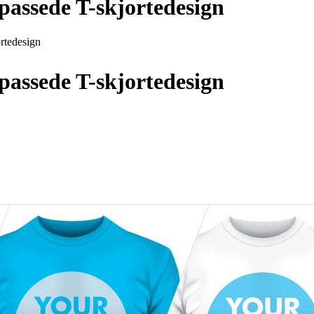
lpassede T-skjortedesign
ortedesign
lpassede T-skjortedesign