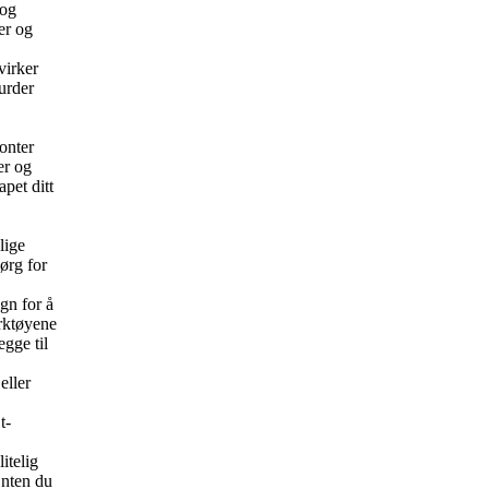
 og
er og
virker
urder
fonter
er og
pet ditt
lige
ørg for
gn for å
erktøyene
egge til
eller
t-
itelig
Enten du