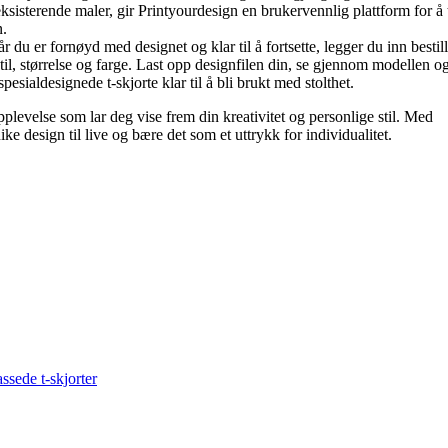
 eksisterende maler, gir Printyourdesign en brukervennlig plattform for å 
n.
r du er fornøyd med designet og klar til å fortsette, legger du inn bestil
il, størrelse og farge. Last opp designfilen din, se gjennom modellen og 
esialdesignede t-skjorte klar til å bli brukt med stolthet.
pplevelse som lar deg vise frem din kreativitet og personlige stil. Med
ike design til live og bære det som et uttrykk for individualitet.
assede t-skjorter