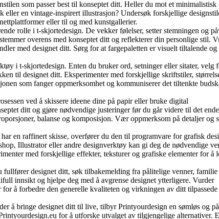
tilen som passer best til konseptet ditt. Heller du mot et minimalistisk
k eller en vintage-inspirert illustrasjon? Undersøk forskjellige designstil
ttplattformer eller til og med kunstgallerier.
ende rolle i t-skjortedesign. De vekker følelser, setter stemningen og på
stemmer overens med konseptet ditt og reflekterer din personlige stil. V
ler med designet ditt. Sørg for at fargepaletten er visuelt tiltalende og
ktøy i t-skjortedesign. Enten du bruker ord, setninger eller sitater, velg 
en til designet ditt. Eksperimenter med forskjellige skriftstiler, størrels
sjonen som fanger oppmerksomhet og kommuniserer det tiltenkte budska
osessen ved å skissere ideene dine på papir eller bruke digital
eptet ditt og gjøre nødvendige justeringer før du går videre til det ende
proporsjoner, balanse og komposisjon. Vær oppmerksom på detaljer og s
har en raffinert skisse, overfører du den til programvare for grafisk desi
shop, Illustrator eller andre designverktøy kan gi deg de nødvendige v
rimenter med forskjellige effekter, teksturer og grafiske elementer for å l
fullfører designet ditt, søk tilbakemelding fra pålitelige venner, familie 
ifull innsikt og hjelpe deg med å avgrense designet ytterligere. Vurder
for å forbedre den generelle kvaliteten og virkningen av ditt tilpassede 
er å bringe designet ditt til live, tilbyr Printyourdesign en sømløs og pål
rintyourdesign.eu for å utforske utvalget av tilgjengelige alternativer. 