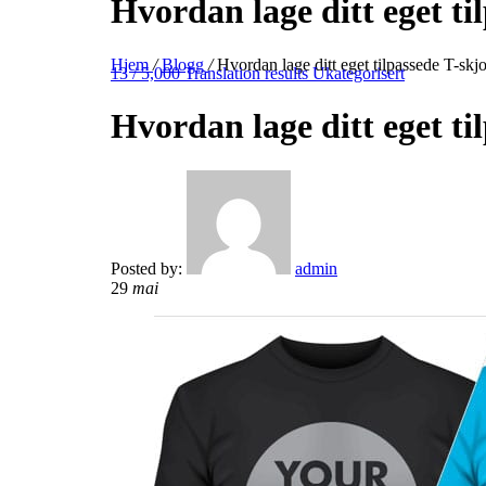
Hvordan lage ditt eget ti
Hjem
/
Blogg
/
Hvordan lage ditt eget tilpassede T-skj
13 / 5,000 Translation results Ukategorisert
Hvordan lage ditt eget ti
Posted by:
admin
29
mai