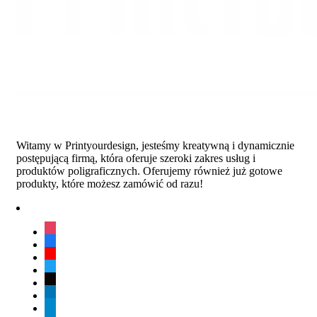
Witamy w Printyourdesign, jesteśmy kreatywną i dynamicznie
postępującą firmą, która oferuje szeroki zakres usług i
produktów poligraficznych. Oferujemy również już gotowe
produkty, które możesz zamówić od razu!
instagram
facebook
youtube
twitter
tiktok
linkedin
telegram