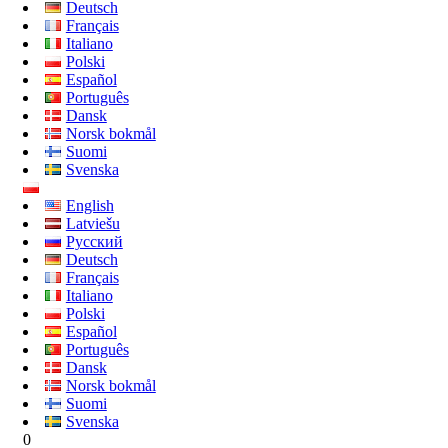
Deutsch
Français
Italiano
Polski
Español
Português
Dansk
Norsk bokmål
Suomi
Svenska
English
Latviešu
Русский
Deutsch
Français
Italiano
Polski
Español
Português
Dansk
Norsk bokmål
Suomi
Svenska
0