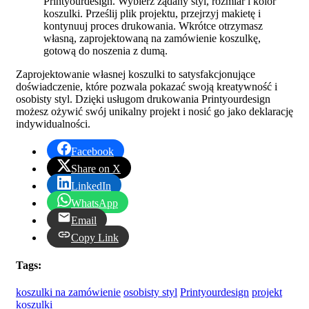
Printyourdesign. Wybierz żądany styl, rozmiar i kolor
koszulki. Prześlij plik projektu, przejrzyj makietę i
kontynuuj proces drukowania. Wkrótce otrzymasz
własną, zaprojektowaną na zamówienie koszulkę,
gotową do noszenia z dumą.
Zaprojektowanie własnej koszulki to satysfakcjonujące
doświadczenie, które pozwala pokazać swoją kreatywność i
osobisty styl. Dzięki usługom drukowania Printyourdesign
możesz ożywić swój unikalny projekt i nosić go jako deklarację
indywidualności.
Facebook
Share on X
LinkedIn
WhatsApp
Email
Copy Link
Tags:
koszulki na zamówienie
osobisty styl
Printyourdesign
projekt
koszulki