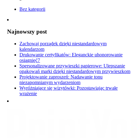
Bez kategorii
Najnowszy post
Zachowaj porządek dzięki niestandardowym
kalendarzom
Drukowanie certyfikatów: Eleganckie uhonorowanie
osiągnięć7
Spersonalizowane przywieszki papierowe: Ulepszanie
opakowań marki dzięki niestandardowym przywieszkom
Projektowanie zaproszeń: Nadawanie tonu
niezapomnianym wydarzeniom
Wyróżniające się wizytówki: Pozostawiając trwałe
wrażenie