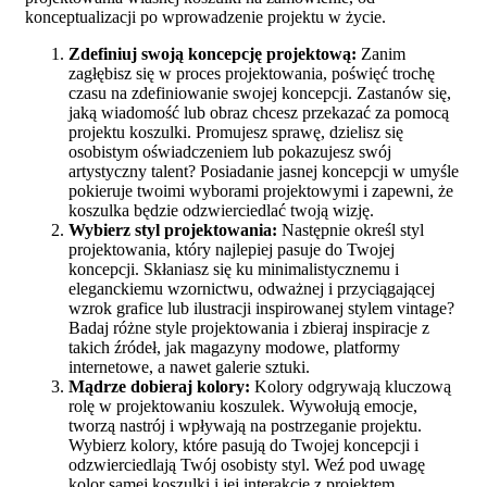
konceptualizacji po wprowadzenie projektu w życie.
Zdefiniuj swoją koncepcję projektową:
Zanim
zagłębisz się w proces projektowania, poświęć trochę
czasu na zdefiniowanie swojej koncepcji. Zastanów się,
jaką wiadomość lub obraz chcesz przekazać za pomocą
projektu koszulki. Promujesz sprawę, dzielisz się
osobistym oświadczeniem lub pokazujesz swój
artystyczny talent? Posiadanie jasnej koncepcji w umyśle
pokieruje twoimi wyborami projektowymi i zapewni, że
koszulka będzie odzwierciedlać twoją wizję.
Wybierz styl projektowania:
Następnie określ styl
projektowania, który najlepiej pasuje do Twojej
koncepcji. Skłaniasz się ku minimalistycznemu i
eleganckiemu wzornictwu, odważnej i przyciągającej
wzrok grafice lub ilustracji inspirowanej stylem vintage?
Badaj różne style projektowania i zbieraj inspiracje z
takich źródeł, jak magazyny modowe, platformy
internetowe, a nawet galerie sztuki.
Mądrze dobieraj kolory:
Kolory odgrywają kluczową
rolę w projektowaniu koszulek. Wywołują emocje,
tworzą nastrój i wpływają na postrzeganie projektu.
Wybierz kolory, które pasują do Twojej koncepcji i
odzwierciedlają Twój osobisty styl. Weź pod uwagę
kolor samej koszulki i jej interakcję z projektem.