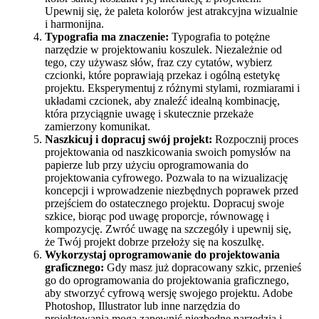
Upewnij się, że paleta kolorów jest atrakcyjna wizualnie
i harmonijna.
Typografia ma znaczenie:
Typografia to potężne
narzędzie w projektowaniu koszulek. Niezależnie od
tego, czy używasz słów, fraz czy cytatów, wybierz
czcionki, które poprawiają przekaz i ogólną estetykę
projektu. Eksperymentuj z różnymi stylami, rozmiarami i
układami czcionek, aby znaleźć idealną kombinację,
która przyciągnie uwagę i skutecznie przekaże
zamierzony komunikat.
Naszkicuj i dopracuj swój projekt:
Rozpocznij proces
projektowania od naszkicowania swoich pomysłów na
papierze lub przy użyciu oprogramowania do
projektowania cyfrowego. Pozwala to na wizualizację
koncepcji i wprowadzenie niezbędnych poprawek przed
przejściem do ostatecznego projektu. Dopracuj swoje
szkice, biorąc pod uwagę proporcje, równowagę i
kompozycję. Zwróć uwagę na szczegóły i upewnij się,
że Twój projekt dobrze przełoży się na koszulkę.
Wykorzystaj oprogramowanie do projektowania
graficznego:
Gdy masz już dopracowany szkic, przenieś
go do oprogramowania do projektowania graficznego,
aby stworzyć cyfrową wersję swojego projektu. Adobe
Photoshop, Illustrator lub inne narzędzia do
projektowania mogą zapewnić niezbędne narzędzia i