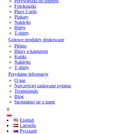
Przywieszki do papieru
Fotoksiążki
Place Cards
Plakaty
Naklejki
Bilety
T-shirty
Gotowe produkty drukowane
Płótno
Bluzy z kapturem
Kubki
Naklejki
T-shirty
Przydatne informacje
O nas
Najczęściej zadawane pytania
Testimonials
Blog
Skontaktuj się z nami
0
English
Latviešu
Русский