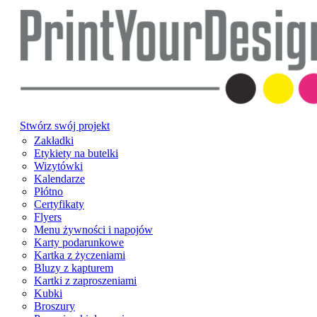
Stwórz swój projekt
Zakładki
Etykiety na butelki
Wizytówki
Kalendarze
Płótno
Certyfikaty
Flyers
Menu żywności i napojów
Karty podarunkowe
Kartka z życzeniami
Bluzy z kapturem
Kartki z zaproszeniami
Kubki
Broszury