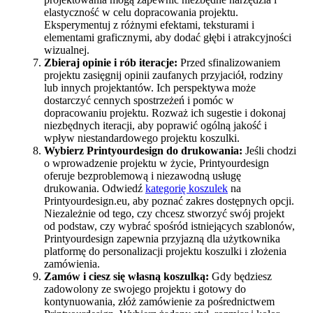
elastyczność w celu dopracowania projektu.
Eksperymentuj z różnymi efektami, teksturami i
elementami graficznymi, aby dodać głębi i atrakcyjności
wizualnej.
Zbieraj opinie i rób iteracje:
Przed sfinalizowaniem
projektu zasięgnij opinii zaufanych przyjaciół, rodziny
lub innych projektantów. Ich perspektywa może
dostarczyć cennych spostrzeżeń i pomóc w
dopracowaniu projektu. Rozważ ich sugestie i dokonaj
niezbędnych iteracji, aby poprawić ogólną jakość i
wpływ niestandardowego projektu koszulki.
Wybierz Printyourdesign do drukowania:
Jeśli chodzi
o wprowadzenie projektu w życie, Printyourdesign
oferuje bezproblemową i niezawodną usługę
drukowania. Odwiedź
kategorię koszulek
na
Printyourdesign.eu, aby poznać zakres dostępnych opcji.
Niezależnie od tego, czy chcesz stworzyć swój projekt
od podstaw, czy wybrać spośród istniejących szablonów,
Printyourdesign zapewnia przyjazną dla użytkownika
platformę do personalizacji projektu koszulki i złożenia
zamówienia.
Zamów i ciesz się własną koszulką:
Gdy będziesz
zadowolony ze swojego projektu i gotowy do
kontynuowania, złóż zamówienie za pośrednictwem