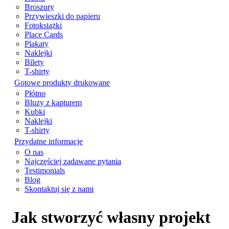
Broszury
Przywieszki do papieru
Fotoksiążki
Place Cards
Plakaty
Naklejki
Bilety
T-shirty
Gotowe produkty drukowane
Płótno
Bluzy z kapturem
Kubki
Naklejki
T-shirty
Przydatne informacje
O nas
Najczęściej zadawane pytania
Testimonials
Blog
Skontaktuj się z nami
Jak stworzyć własny projekt