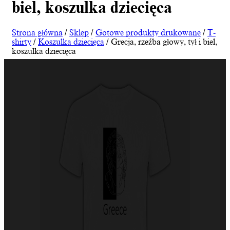
biel, koszulka dziecięca
Strona główna
/
Sklep
/
Gotowe produkty drukowane
/
T-
shirty
/
Koszulka dziecięca
/ Grecja, rzeźba głowy, tył i biel,
koszulka dziecięca