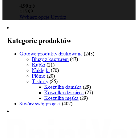
4.90
z 5
€
15.99
Ten
Wybierz opcje
Utwórz
produkt
ma
wiele
wariantów.
Kategorie produktów
Opcje
można
Gotowe produkty drukowane
(243)
wybrać
Bluzy z kapturem
(47)
na
Kubki
(21)
stronie
Naklejki
(70)
produktu
Płótno
(20)
T-shirty
(85)
Koszulka damska
(29)
Koszulka dziecięca
(27)
Koszulka męska
(29)
Stwórz swój projekt
(407)