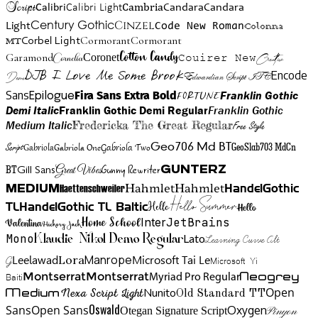
Script
Cambria
Candara
Calibri
Calibri Light
Candara
Century Gothic
Cinzel
Light
Code New Roman
Colonna
Cormorant
Cormorant
Corbel Light
MT
Cotton Candy
Garamond
Cornelia
Coronet
Couirer New
Creattion
DJB I Love Me Some Brook
Encode
Edwardian Script ITC
Demo
Sans
Franklin Gothic
Fira Sans Extra Bold
Fortune
Epilogue
Demi Italic
Franklin Gothic Demi Regular
Franklin Gothic
Medium Italic
Fredericka The Great Regular
Free Style
Gabriola One
Gabriola Two
Geo706 Md BT
GeoSlab703 MdCn
Script
Gabriola
BT
Gunny Rewriter
Great Vibes
Gunterz
Gill Sans
Hahmlet
Hahmlet
Haettenschweiler
HandelGothic
Medium
Hello Summer
TL
HandelGothic TL Baltic
Hello
Hello
Home School
Inter
JetBrains
Valentina
Hickory Jack
Mono
Lato
Learning Curve Alt
Klaudie Nikol Demo Regular
Manrope
Lora
Leelawad
Microsoft Tai Le
G
Microsoft Yi
Neogrey
Montserrat
Montserrat
Baiti
Myriad Pro Regular
Open
Medium
Nunito
Nexa Script Light
Old Standard TT
Oswald
Sans
Open Sans
Oxygen
Otegan Signature Script
Pinyon