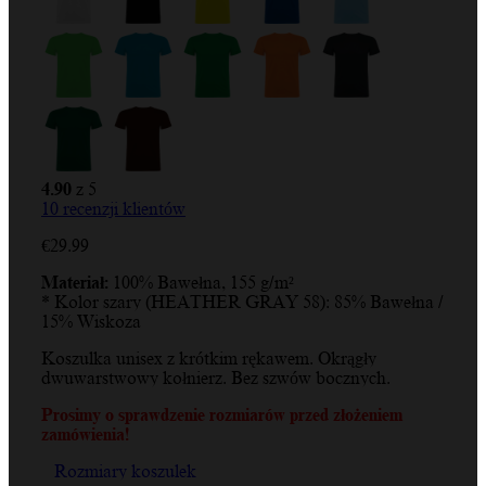
4.90
z 5
10
recenzji klientów
€
29.99
Materiał:
100% Bawełna, 155 g/m²
* Kolor szary (HEATHER GRAY 58): 85% Bawełna /
15% Wiskoza
Koszulka unisex z krótkim rękawem. Okrągły
dwuwarstwowy kołnierz. Bez szwów bocznych.
Prosimy o sprawdzenie rozmiarów przed złożeniem
zamówienia!
Rozmiary koszulek