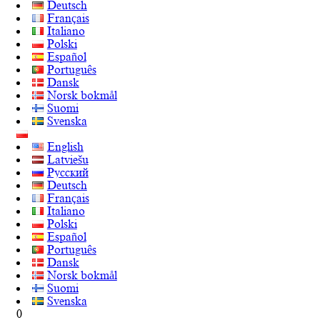
Deutsch
Français
Italiano
Polski
Español
Português
Dansk
Norsk bokmål
Suomi
Svenska
English
Latviešu
Русский
Deutsch
Français
Italiano
Polski
Español
Português
Dansk
Norsk bokmål
Suomi
Svenska
0