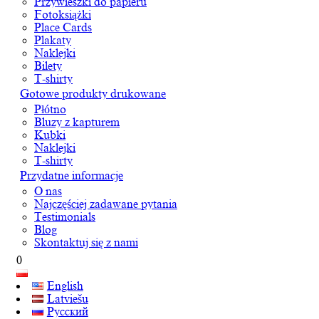
Przywieszki do papieru
Fotoksiążki
Place Cards
Plakaty
Naklejki
Bilety
T-shirty
Gotowe produkty drukowane
Płótno
Bluzy z kapturem
Kubki
Naklejki
T-shirty
Przydatne informacje
O nas
Najczęściej zadawane pytania
Testimonials
Blog
Skontaktuj się z nami
0
English
Latviešu
Русский