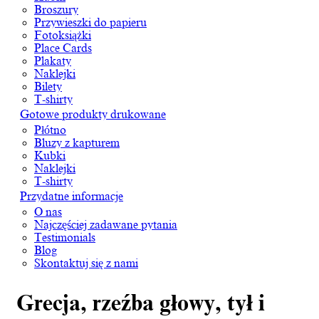
Broszury
Przywieszki do papieru
Fotoksiążki
Place Cards
Plakaty
Naklejki
Bilety
T-shirty
Gotowe produkty drukowane
Płótno
Bluzy z kapturem
Kubki
Naklejki
T-shirty
Przydatne informacje
O nas
Najczęściej zadawane pytania
Testimonials
Blog
Skontaktuj się z nami
Grecja, rzeźba głowy, tył i