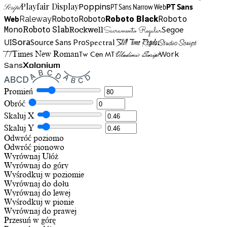
Playfair Display
Poppins
PT Sans Narrow Web
PT Sans
Script
Roboto
Web
Roboto
Roboto
Roboto Black
Raleway
Mono
Roboto Slab
Segoe
Rockwell
Sacramento Regular
UI
Spectral
Sora
Source Sans Pro
Still Time Regular
Studio Script
TT
Tw Cen MT
Work
Times New Roman
Vladimir Script
Sans
Xolonium
Promień
Obróć
Skaluj X
Skaluj Y
Odwróć poziomo
Odwróć pionowo
Wyrównaj
Ułóż
Wyrównaj do góry
Wyśrodkuj w poziomie
Wyrównaj do dołu
Wyrównaj do lewej
Wyśrodkuj w pionie
Wyrównaj do prawej
Przesuń w górę