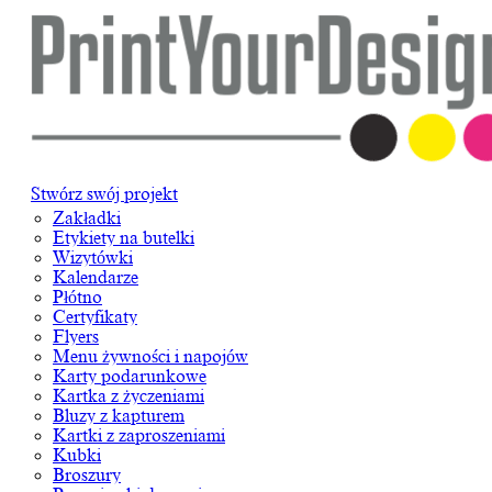
Stwórz swój projekt
Zakładki
Etykiety na butelki
Wizytówki
Kalendarze
Płótno
Certyfikaty
Flyers
Menu żywności i napojów
Karty podarunkowe
Kartka z życzeniami
Bluzy z kapturem
Kartki z zaproszeniami
Kubki
Broszury