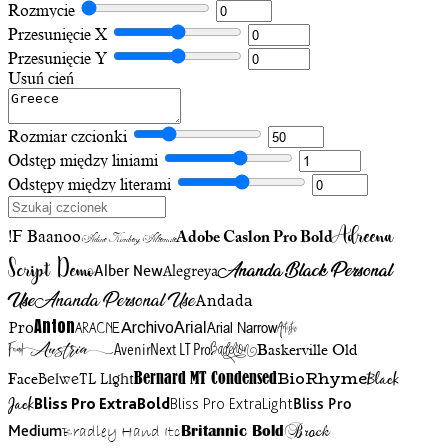
Rozmycie
Przesunięcie X
Przesunięcie Y
Usuń cień
Rozmiar czcionki
Odstęp między liniami
Odstępy między literami
Adreena
!F Baanoo
Adobe Caslon Pro Bold
Adine Kirnberg Alternate
Script Demo
Ananda Black Personal
Alegreya
Alber New
Use
Ananda Personal Use
Andada
Anton
Arial Narrow
Artistic
Pro
Arial
Aracne
Archivo
Austria
Friend
AvenirNext LT Pro
Badelion
Baskerville Old
BioRhyme
BelweTL Light
Bernard MT Condensed
Black
Face
Jack
Bliss Pro ExtraBold
Bliss Pro ExtraLight
Bliss Pro
Brock
Medium
Bradley Hand Itc
Britannic Bold