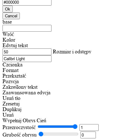
Ok
Cancel
base
Wróć
Kolor
Edytuj tekst
Rozmiar i odstępy
Czcionka
Format
Przekształć
Pozycja
Zakreślony tekst
Zaawansowana edycja
Usuń tło
Zresetuj
Duplikuj
Usuń
Wypełnij
Obrys
Cień
Przezroczystość
Grubość obrysu