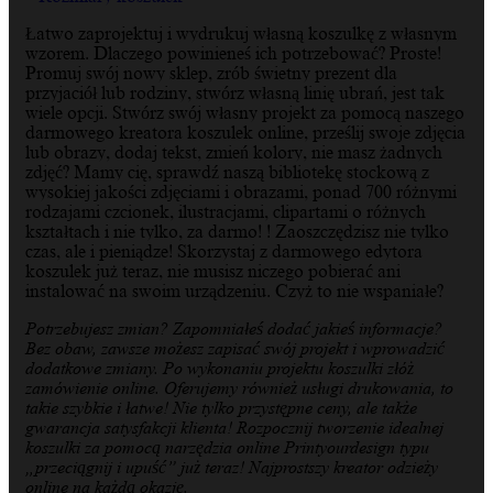
Łatwo zaprojektuj i wydrukuj własną koszulkę z własnym
wzorem. Dlaczego powinieneś ich potrzebować? Proste!
Promuj swój nowy sklep, zrób świetny prezent dla
przyjaciół lub rodziny, stwórz własną linię ubrań, jest tak
wiele opcji. Stwórz swój własny projekt za pomocą naszego
darmowego kreatora koszulek online, prześlij swoje zdjęcia
lub obrazy, dodaj tekst, zmień kolory, nie masz żadnych
zdjęć? Mamy cię, sprawdź naszą bibliotekę stockową z
wysokiej jakości zdjęciami i obrazami, ponad 700 różnymi
rodzajami czcionek, ilustracjami, clipartami o różnych
kształtach i nie tylko, za darmo! ! Zaoszczędzisz nie tylko
czas, ale i pieniądze! Skorzystaj z darmowego edytora
koszulek już teraz, nie musisz niczego pobierać ani
instalować na swoim urządzeniu. Czyż to nie wspaniałe?
Potrzebujesz zmian? Zapomniałeś dodać jakieś informacje?
Bez obaw, zawsze możesz zapisać swój projekt i wprowadzić
dodatkowe zmiany. Po wykonaniu projektu koszulki złóż
zamówienie online. Oferujemy również usługi drukowania, to
takie szybkie i łatwe! Nie tylko przystępne ceny, ale także
gwarancja satysfakcji klienta! Rozpocznij tworzenie idealnej
koszulki za pomocą narzędzia online Printyourdesign typu
„przeciągnij i upuść” już teraz! Najprostszy kreator odzieży
online na każdą okazję.