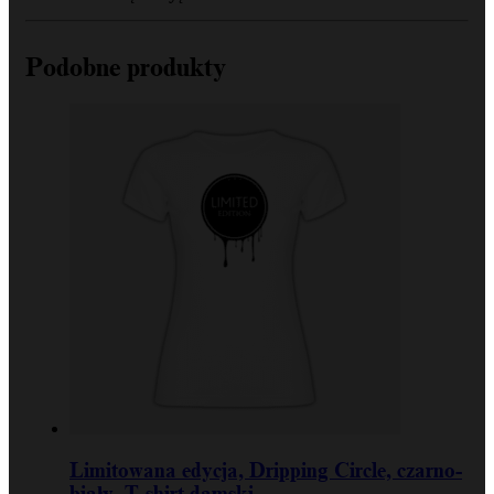
Podobne produkty
Limitowana edycja, Dripping Circle, czarno-
biały, T-shirt damski