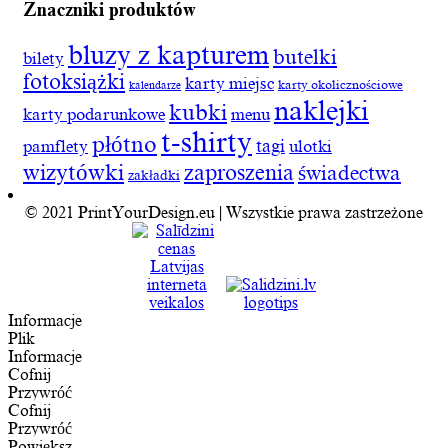
Znaczniki produktów
bluzy z kapturem
butelki
bilety
fotoksiążki
karty miejsc
karty okolicznościowe
kalendarze
naklejki
kubki
karty podarunkowe
menu
t-shirty
płótno
tagi
pamflety
ulotki
wizytówki
zaproszenia
świadectwa
zakładki
© 2021 PrintYourDesign.eu | Wszystkie prawa zastrzeżone
Informacje
Plik
Informacje
Cofnij
Przywróć
Cofnij
Przywróć
Powiększ