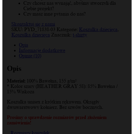
Czy chcesz nas wynająć, abyśmy stworzyli dla
Ciebie projekt?
Czy masz inne pytania do nas?
Skontaktuj się z nami
SKU:
PYD_71838-03
Kategorie:
Koszulka dziecięca
,
Koszulka dziecięca
Znacznik:
t-shirty
Opis
Informacje dodatkowe
Opinie (10)
Opis
Materiał:
100% Bawełna, 155 g/m²
* Kolor szary (HEATHER GRAY 58): 85% Bawełna /
15% Wiskoza
Koszulka unisex z krótkim rękawem. Okrągły
dwuwarstwowy kołnierz. Bez szwów bocznych.
Prosimy o sprawdzenie rozmiarów przed złożeniem
zamówienia!
Rozmiary koszulek