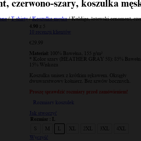
nt, czerwono-szary, koszulka męs
ane
/
T-shirty
/
Koszulka męska
/ Kuldiga, łotewski ornament, cz
4.90
z 5
10
recenzji klientów
€
29.99
Materiał:
100% Bawełna, 155 g/m²
* Kolor szary (HEATHER GRAY 58): 85% Bawełna
15% Wiskoza
Koszulka unisex z krótkim rękawem. Okrągły
dwuwarstwowy kołnierz. Bez szwów bocznych.
Proszę sprawdzić rozmiary przed zamówieniem!
Rozmiary koszulek
Jak stworzyć
Rozmiar
: L
S
M
L
XL
2XL
3XL
4XL
Wyczyść