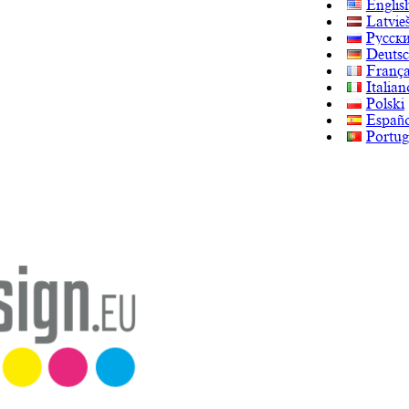
Englis
Latvie
Русск
Deuts
França
Italian
Polski
Españo
Portug