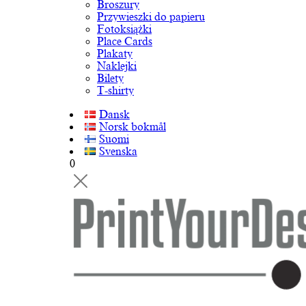
Broszury
Przywieszki do papieru
Fotoksiążki
Place Cards
Plakaty
Naklejki
Bilety
T-shirty
Dansk
Norsk bokmål
Suomi
Svenska
0