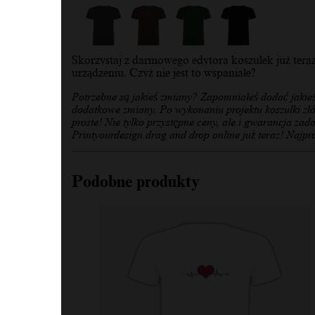
Skorzystaj z darmowego edytora koszulek już tera
urządzeniu. Czyż nie jest to wspaniałe?
Potrzebne są jakieś zmiany? Zapomniałeś dodać jakie
dodatkowe zmiany. Po wykonaniu projektu koszulki złó
proste! Nie tylko przystępne ceny, ale i gwarancja zad
Printyourdesign drag and drop online już teraz! Najpro
Podobne produkty