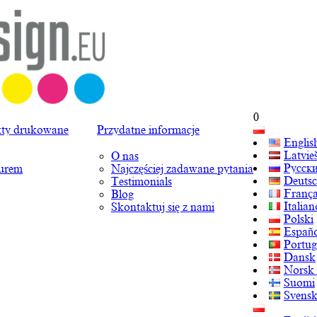
0
ty drukowane
Przydatne informacje
Englis
Latvie
O nas
Русск
turem
Najczęściej zadawane pytania
Deuts
Testimonials
França
Blog
Italian
Skontaktuj się z nami
Polski
Españo
Portug
Dansk
Norsk
Suomi
Svens