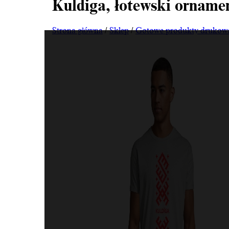
Kuldiga, łotewski orname
Strona główna
/
Sklep
/
Gotowe produkty drukow