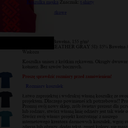
Koszulka męska
Znacznik:
t-shirty
Opis
Informacje dodatkowe
Opinie (10)
Opis
Materiał:
100% Bawełna, 155 g/m²
* Kolor szary (HEATHER GRAY 58): 85% Bawełna 
Wiskoza
Koszulka unisex z krótkim rękawem. Okrągły dwuwa
kołnierz. Bez szwów bocznych.
Proszę sprawdzić rozmiary przed zamówieniem!
Rozmiary koszulek
Łatwo zaprojektuj i wydrukuj własną koszulkę ze swo
projektem. Dlaczego powinieneś ich potrzebować? Pro
Promuj swój nowy sklep, zrób świetny prezent dla przy
lub rodziny, stwórz własną linię odzieży jest tak wiele o
Stwórz swój własny projekt korzystając z naszego
internetowego kreatora darmowych koszulek, wgraj s
zdjęcia lub obrazy, dodaj tekst, zmień kolory, nie masz