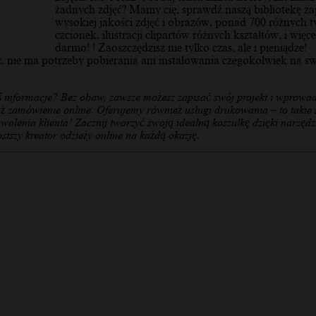
żadnych zdjęć? Mamy cię, sprawdź naszą bibliotekę z
wysokiej jakości zdjęć i obrazów, ponad 700 różnych 
czcionek, ilustracji clipartów różnych kształtów, i więce
darmo! ! Zaoszczędzisz nie tylko czas, ale i pieniądze!
z, nie ma potrzeby pobierania ani instalowania czegokolwiek na s
ś informacje? Bez obaw, zawsze możesz zapisać swój projekt i wprowad
ż zamówienie online. Oferujemy również usługi drukowania – to takie s
owolenia klienta! Zacznij tworzyć swoją idealną koszulkę dzięki narzędz
stszy kreator odzieży online na każdą okazję.