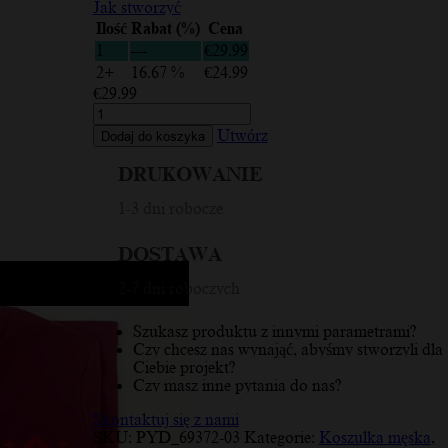
Jak stworzyć
Ilość
Rabat (%)
Cena
1
—
€
29.99
2+
16.67 %
€
24.99
€
29.99
ilość
Kuldiga,
Utwórz
Dodaj do koszyka
łotewski
ornament,
DRUKOWANIE
czerwono-
szary,
1-3 dni robocze
koszulka
męska
DOSTAWA
2-7 dni roboczych
Szukasz produktu z innymi parametrami?
Czy chcesz nas wynająć, abyśmy stworzyli dla
Ciebie projekt?
Czy masz inne pytania do nas?
Skontaktuj się z nami
SKU:
PYD_69372-03
Kategorie:
Koszulka męska
,