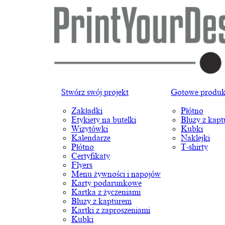
Stwórz swój projekt
Gotowe produk
Zakładki
Płótno
Etykiety na butelki
Bluzy z kap
Wizytówki
Kubki
Kalendarze
Naklejki
Płótno
T-shirty
Certyfikaty
Flyers
Menu żywności i napojów
Karty podarunkowe
Kartka z życzeniami
Bluzy z kapturem
Kartki z zaproszeniami
Kubki