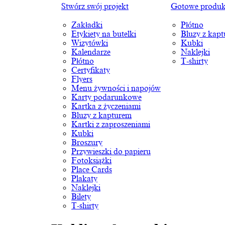
Stwórz swój projekt
Gotowe produk
Zakładki
Płótno
Etykiety na butelki
Bluzy z kap
Wizytówki
Kubki
Kalendarze
Naklejki
Płótno
T-shirty
Certyfikaty
Flyers
Menu żywności i napojów
Karty podarunkowe
Kartka z życzeniami
Bluzy z kapturem
Kartki z zaproszeniami
Kubki
Broszury
Przywieszki do papieru
Fotoksiążki
Place Cards
Plakaty
Naklejki
Bilety
T-shirty