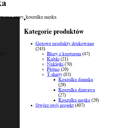
ka
erwono-szary, koszulka męska
Kategorie produktów
Gotowe produkty drukowane
(243)
 /
Bluzy z kapturem
(47)
Kubki
(21)
Naklejki
(70)
Płótno
(20)
T-shirty
(85)
Koszulka damska
(29)
Koszulka dziecięca
(27)
Koszulka męska
(29)
Stwórz swój projekt
(407)