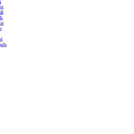
h
šu
ий
ch
is
o
l
uês