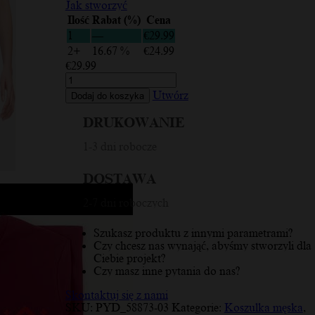
Jak stworzyć
Ilość
Rabat (%)
Cena
1
—
€
29.99
2+
16.67 %
€
24.99
€
29.99
ilość
Vidzeme,
Utwórz
Dodaj do koszyka
Łotwa,
łotewski
DRUKOWANIE
ornament,
czerwono-
1-3 dni robocze
biały,
koszulka
DOSTAWA
męska
2-7 dni roboczych
Szukasz produktu z innymi parametrami?
Czy chcesz nas wynająć, abyśmy stworzyli dla
Ciebie projekt?
Czy masz inne pytania do nas?
Skontaktuj się z nami
SKU:
PYD_58873-03
Kategorie:
Koszulka męska
,