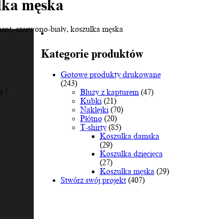
ulka męska
ent, czerwono-biały, koszulka męska
Kategorie produktów
Gotowe produkty drukowane
(243)
 /
Bluzy z kapturem
(47)
Kubki
(21)
Naklejki
(70)
Płótno
(20)
T-shirty
(85)
Koszulka damska
(29)
Koszulka dziecięca
(27)
Koszulka męska
(29)
Stwórz swój projekt
(407)