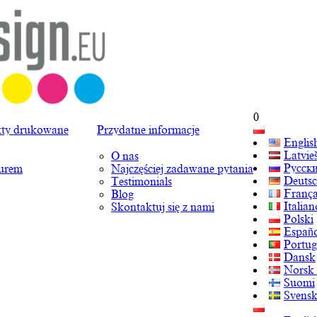
0
ty drukowane
Przydatne informacje
Englis
Latvie
O nas
Русск
turem
Najczęściej zadawane pytania
Deuts
Testimonials
França
Blog
Italian
Skontaktuj się z nami
Polski
Españo
Portug
Dansk
Norsk
Suomi
Svens