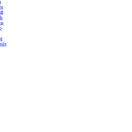
h
šu
ий
ch
is
o
l
uês