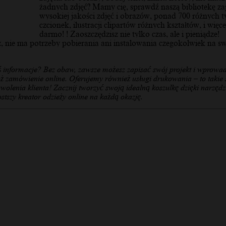
żadnych zdjęć? Mamy cię, sprawdź naszą bibliotekę z
wysokiej jakości zdjęć i obrazów, ponad 700 różnych 
czcionek, ilustracji clipartów różnych kształtów, i więce
darmo! ! Zaoszczędzisz nie tylko czas, ale i pieniądze!
z, nie ma potrzeby pobierania ani instalowania czegokolwiek na s
ś informacje? Bez obaw, zawsze możesz zapisać swój projekt i wprowad
ż zamówienie online. Oferujemy również usługi drukowania – to takie s
owolenia klienta! Zacznij tworzyć swoją idealną koszulkę dzięki narzędz
stszy kreator odzieży online na każdą okazję.