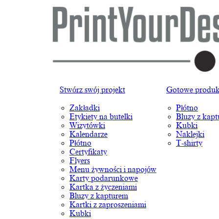
Stwórz swój projekt
Gotowe produk
Zakładki
Płótno
Etykiety na butelki
Bluzy z kap
Wizytówki
Kubki
Kalendarze
Naklejki
Płótno
T-shirty
Certyfikaty
Flyers
Menu żywności i napojów
Karty podarunkowe
Kartka z życzeniami
Bluzy z kapturem
Kartki z zaproszeniami
Kubki