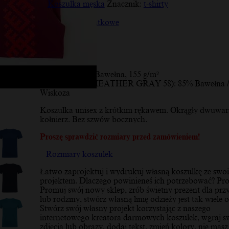
Koszulka męska
Znacznik:
t-shirty
Opis
Informacje dodatkowe
Opinie (10)
Opis
Materiał:
100% Bawełna, 155 g/m²
* Kolor szary (HEATHER GRAY 58): 85% Bawełna 
Wiskoza
Koszulka unisex z krótkim rękawem. Okrągły dwuwa
kołnierz. Bez szwów bocznych.
Proszę sprawdzić rozmiary przed zamówieniem!
Rozmiary koszulek
Łatwo zaprojektuj i wydrukuj własną koszulkę ze swo
projektem. Dlaczego powinieneś ich potrzebować? Pro
Promuj swój nowy sklep, zrób świetny prezent dla przy
lub rodziny, stwórz własną linię odzieży jest tak wiele o
Stwórz swój własny projekt korzystając z naszego
internetowego kreatora darmowych koszulek, wgraj s
zdjęcia lub obrazy, dodaj tekst, zmień kolory, nie masz