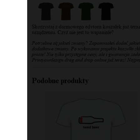
Skorzystaj z darmowego edytora koszulek już tera
urządzeniu. Czyż nie jest to wspaniałe?
Potrzebne są jakieś zmiany? Zapomniałeś dodać jakie
dodatkowe zmiany. Po wykonaniu projektu koszulki złó
proste! Nie tylko przystępne ceny, ale i gwarancja zad
Printyourdesign drag and drop online już teraz! Najpro
Podobne produkty