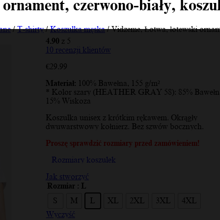
 ornament, czerwono-biały, kosz
ane
/
T-shirty
/
Koszulka męska
/ Vidzeme, Łotwa, łotewski ornam
4.90
z 5
10
recenzji klientów
€
29.99
Materiał:
100% Bawełna, 155 g/m²
* Kolor szary (HEATHER GRAY 58): 85% Bawełna
15% Wiskoza
Koszulka unisex z krótkim rękawem. Okrągły
dwuwarstwowy kołnierz. Bez szwów bocznych.
Proszę sprawdzić rozmiary przed zamówieniem!
Rozmiary koszulek
Jak stworzyć
Rozmiar
: L
S
M
L
XL
2XL
3XL
4XL
Wyczyść