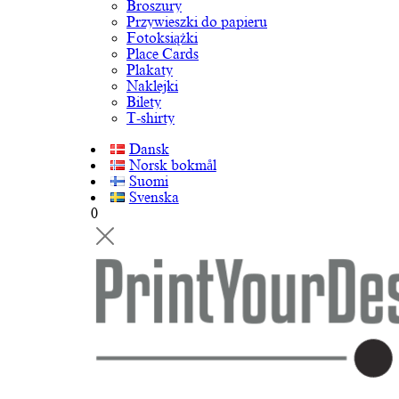
Broszury
Przywieszki do papieru
Fotoksiążki
Place Cards
Plakaty
Naklejki
Bilety
T-shirty
Dansk
Norsk bokmål
Suomi
Svenska
0