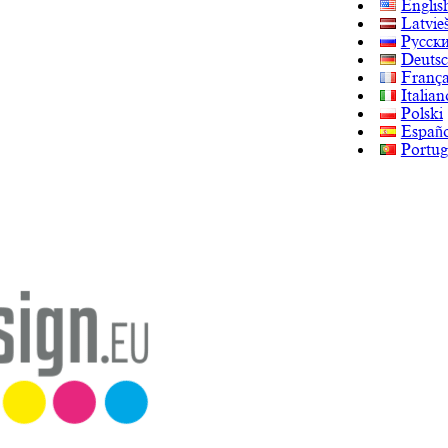
Englis
Latvie
Русск
Deuts
França
Italian
Polski
Españo
Portug