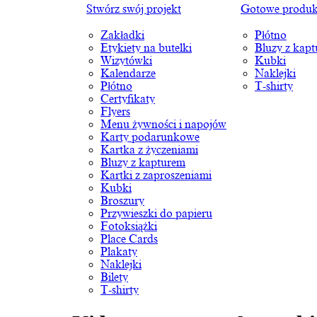
Stwórz swój projekt
Gotowe produk
Zakładki
Płótno
Etykiety na butelki
Bluzy z kap
Wizytówki
Kubki
Kalendarze
Naklejki
Płótno
T-shirty
Certyfikaty
Flyers
Menu żywności i napojów
Karty podarunkowe
Kartka z życzeniami
Bluzy z kapturem
Kartki z zaproszeniami
Kubki
Broszury
Przywieszki do papieru
Fotoksiążki
Place Cards
Plakaty
Naklejki
Bilety
T-shirty