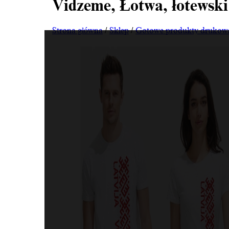
Vidzeme, Łotwa, łotewski
Strona główna
/
Sklep
/
Gotowe produkty drukow