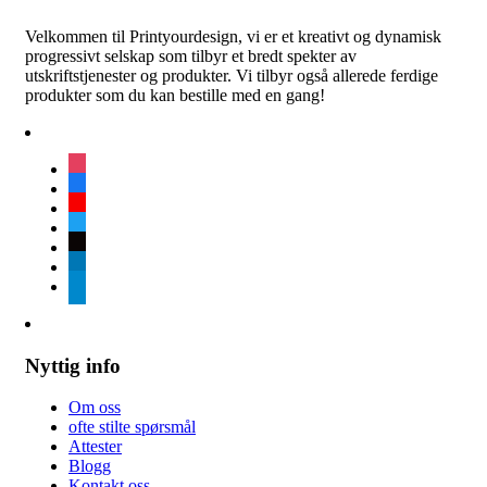
Velkommen til Printyourdesign, vi er et kreativt og dynamisk
progressivt selskap som tilbyr et bredt spekter av
utskriftstjenester og produkter. Vi tilbyr også allerede ferdige
produkter som du kan bestille med en gang!
instagram
facebook
youtube
twitter
tiktok
linkedin
telegram
Nyttig info
Om oss
ofte stilte spørsmål
Attester
Blogg
Kontakt oss