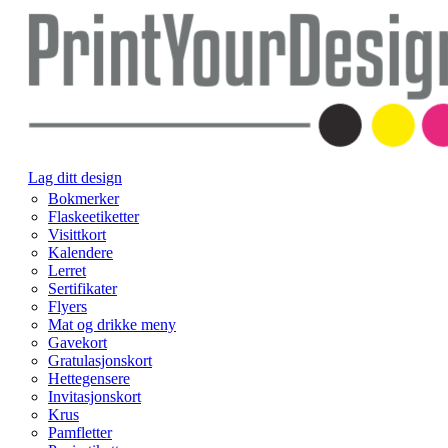
Lag ditt design
Bokmerker
Flaskeetiketter
Visittkort
Kalendere
Lerret
Sertifikater
Flyers
Mat og drikke meny
Gavekort
Gratulasjonskort
Hettegensere
Invitasjonskort
Krus
Pamfletter