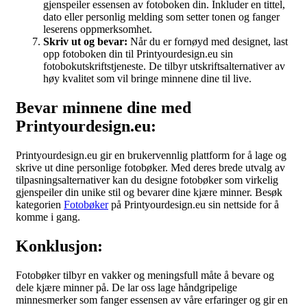
gjenspeiler essensen av fotoboken din. Inkluder en tittel,
dato eller personlig melding som setter tonen og fanger
leserens oppmerksomhet.
Skriv ut og bevar:
Når du er fornøyd med designet, last
opp fotoboken din til Printyourdesign.eu sin
fotobokutskriftstjeneste. De tilbyr utskriftsalternativer av
høy kvalitet som vil bringe minnene dine til live.
Bevar minnene dine med
Printyourdesign.eu:
Printyourdesign.eu gir en brukervennlig plattform for å lage og
skrive ut dine personlige fotobøker. Med deres brede utvalg av
tilpasningsalternativer kan du designe fotobøker som virkelig
gjenspeiler din unike stil og bevarer dine kjære minner. Besøk
kategorien
Fotobøker
på Printyourdesign.eu sin nettside for å
komme i gang.
Konklusjon:
Fotobøker tilbyr en vakker og meningsfull måte å bevare og
dele kjære minner på. De lar oss lage håndgripelige
minnesmerker som fanger essensen av våre erfaringer og gir en