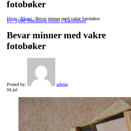
fotobøker
Hjem
/
Blogg
/
Bevar minner med vakre fotobøker
13 / 5,000 Translation results Ukategorisert
Bevar minner med vakre
fotobøker
Posted by:
admin
04
jul