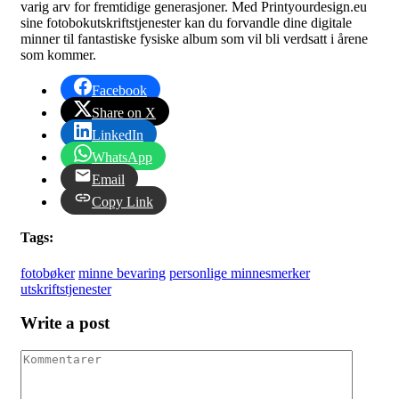
varig arv for fremtidige generasjoner. Med Printyourdesign.eu
sine fotobokutskriftstjenester kan du forvandle dine digitale
minner til fantastiske fysiske album som vil bli verdsatt i årene
som kommer.
Facebook
Share on X
LinkedIn
WhatsApp
Email
Copy Link
Tags:
fotobøker
minne bevaring
personlige minnesmerker
utskriftstjenester
Write a post