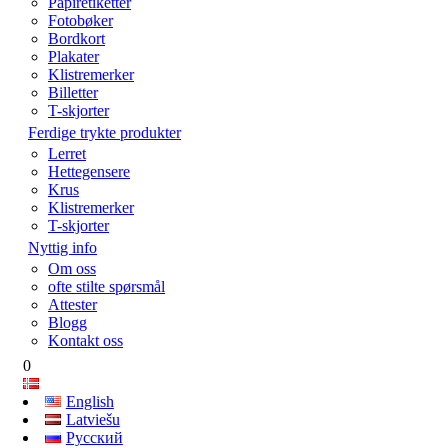
Papiretiketter
Fotobøker
Bordkort
Plakater
Klistremerker
Billetter
T-skjorter
Ferdige trykte produkter
Lerret
Hettegensere
Krus
Klistremerker
T-skjorter
Nyttig info
Om oss
ofte stilte spørsmål
Attester
Blogg
Kontakt oss
0
English
Latviešu
Русский