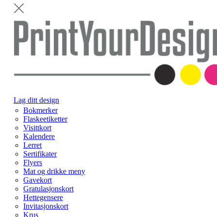
Lag ditt design
Bokmerker
Flaskeetiketter
Visittkort
Kalendere
Lerret
Sertifikater
Flyers
Mat og drikke meny
Gavekort
Gratulasjonskort
Hettegensere
Invitasjonskort
Krus