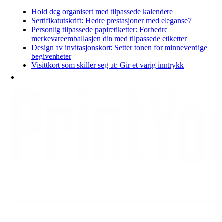
Hold deg organisert med tilpassede kalendere
Sertifikatutskrift: Hedre prestasjoner med eleganse7
Personlig tilpassede papiretiketter: Forbedre
merkevareemballasjen din med tilpassede etiketter
Design av invitasjonskort: Setter tonen for minneverdige
begivenheter
Visittkort som skiller seg ut: Gir et varig inntrykk