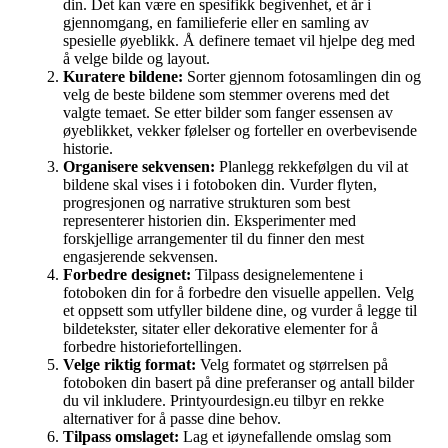
din. Det kan være en spesifikk begivenhet, et år i
gjennomgang, en familieferie eller en samling av
spesielle øyeblikk. Å definere temaet vil hjelpe deg med
å velge bilde og layout.
Kuratere bildene:
Sorter gjennom fotosamlingen din og
velg de beste bildene som stemmer overens med det
valgte temaet. Se etter bilder som fanger essensen av
øyeblikket, vekker følelser og forteller en overbevisende
historie.
Organisere sekvensen:
Planlegg rekkefølgen du vil at
bildene skal vises i i fotoboken din. Vurder flyten,
progresjonen og narrative strukturen som best
representerer historien din. Eksperimenter med
forskjellige arrangementer til du finner den mest
engasjerende sekvensen.
Forbedre designet:
Tilpass designelementene i
fotoboken din for å forbedre den visuelle appellen. Velg
et oppsett som utfyller bildene dine, og vurder å legge til
bildetekster, sitater eller dekorative elementer for å
forbedre historiefortellingen.
Velge riktig format:
Velg formatet og størrelsen på
fotoboken din basert på dine preferanser og antall bilder
du vil inkludere. Printyourdesign.eu tilbyr en rekke
alternativer for å passe dine behov.
Tilpass omslaget:
Lag et iøynefallende omslag som