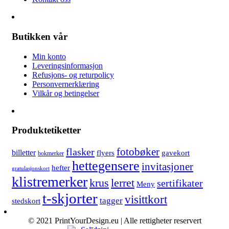
Butikken vår
Min konto
Leveringsinformasjon
Refusjons- og returpolicy
Personvernerklæring
Vilkår og betingelser
Produktetiketter
fotobøker
flasker
billetter
flyers
gavekort
bokmerker
hettegensere
invitasjoner
hefter
gratulasjonskort
klistremerker
lerret
krus
sertifikater
Meny
t-skjorter
visittkort
tagger
stedskort
© 2021 PrintYourDesign.eu | Alle rettigheter reservert