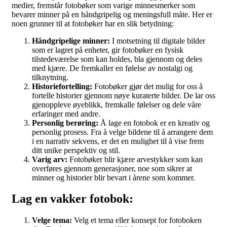
medier, fremstår fotobøker som varige minnesmerker som
bevarer minner på en håndgripelig og meningsfull måte. Her er
noen grunner til at fotobøker har en slik betydning:
Håndgripelige minner:
I motsetning til digitale bilder
som er lagret på enheter, gir fotobøker en fysisk
tilstedeværelse som kan holdes, bla gjennom og deles
med kjære. De fremkaller en følelse av nostalgi og
tilknytning.
Historiefortelling:
Fotobøker gjør det mulig for oss å
fortelle historier gjennom nøye kuraterte bilder. De lar oss
gjenoppleve øyeblikk, fremkalle følelser og dele våre
erfaringer med andre.
Personlig berøring:
Å lage en fotobok er en kreativ og
personlig prosess. Fra å velge bildene til å arrangere dem
i en narrativ sekvens, er det en mulighet til å vise frem
ditt unike perspektiv og stil.
Varig arv:
Fotobøker blir kjære arvestykker som kan
overføres gjennom generasjoner, noe som sikrer at
minner og historier blir bevart i årene som kommer.
Lag en vakker fotobok:
Velge tema:
Velg et tema eller konsept for fotoboken