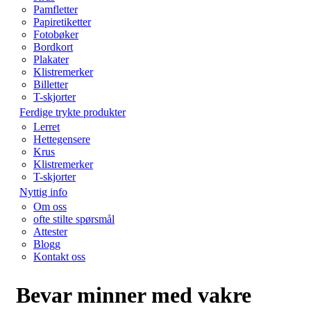
Pamfletter
Papiretiketter
Fotobøker
Bordkort
Plakater
Klistremerker
Billetter
T-skjorter
Ferdige trykte produkter
Lerret
Hettegensere
Krus
Klistremerker
T-skjorter
Nyttig info
Om oss
ofte stilte spørsmål
Attester
Blogg
Kontakt oss
Bevar minner med vakre