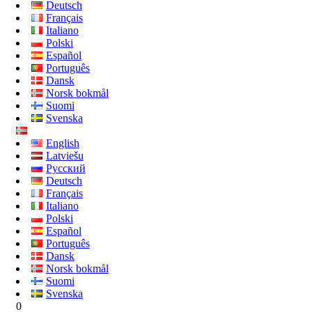
Deutsch
Français
Italiano
Polski
Español
Português
Dansk
Norsk bokmål
Suomi
Svenska
English
Latviešu
Русский
Deutsch
Français
Italiano
Polski
Español
Português
Dansk
Norsk bokmål
Suomi
Svenska
0