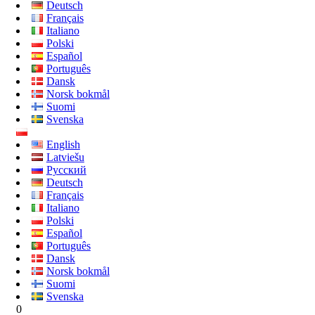
Deutsch
Français
Italiano
Polski
Español
Português
Dansk
Norsk bokmål
Suomi
Svenska
English
Latviešu
Русский
Deutsch
Français
Italiano
Polski
Español
Português
Dansk
Norsk bokmål
Suomi
Svenska
0