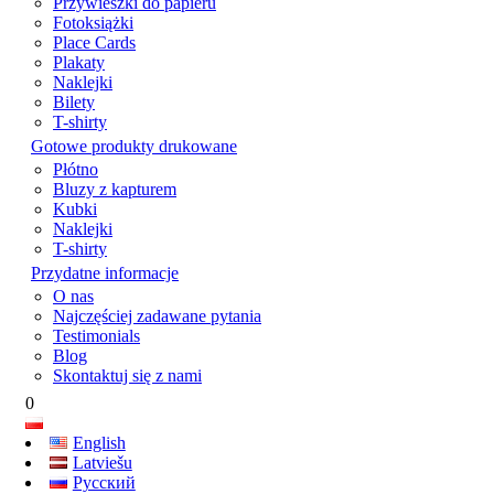
Przywieszki do papieru
Fotoksiążki
Place Cards
Plakaty
Naklejki
Bilety
T-shirty
Gotowe produkty drukowane
Płótno
Bluzy z kapturem
Kubki
Naklejki
T-shirty
Przydatne informacje
O nas
Najczęściej zadawane pytania
Testimonials
Blog
Skontaktuj się z nami
0
English
Latviešu
Русский