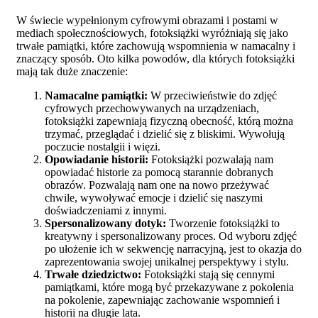
W świecie wypełnionym cyfrowymi obrazami i postami w
mediach społecznościowych, fotoksiążki wyróżniają się jako
trwałe pamiątki, które zachowują wspomnienia w namacalny i
znaczący sposób. Oto kilka powodów, dla których fotoksiążki
mają tak duże znaczenie:
Namacalne pamiątki:
W przeciwieństwie do zdjęć
cyfrowych przechowywanych na urządzeniach,
fotoksiążki zapewniają fizyczną obecność, którą można
trzymać, przeglądać i dzielić się z bliskimi. Wywołują
poczucie nostalgii i więzi.
Opowiadanie historii:
Fotoksiążki pozwalają nam
opowiadać historie za pomocą starannie dobranych
obrazów. Pozwalają nam one na nowo przeżywać
chwile, wywoływać emocje i dzielić się naszymi
doświadczeniami z innymi.
Spersonalizowany dotyk:
Tworzenie fotoksiążki to
kreatywny i spersonalizowany proces. Od wyboru zdjęć
po ułożenie ich w sekwencję narracyjną, jest to okazja do
zaprezentowania swojej unikalnej perspektywy i stylu.
Trwałe dziedzictwo:
Fotoksiążki stają się cennymi
pamiątkami, które mogą być przekazywane z pokolenia
na pokolenie, zapewniając zachowanie wspomnień i
historii na długie lata.