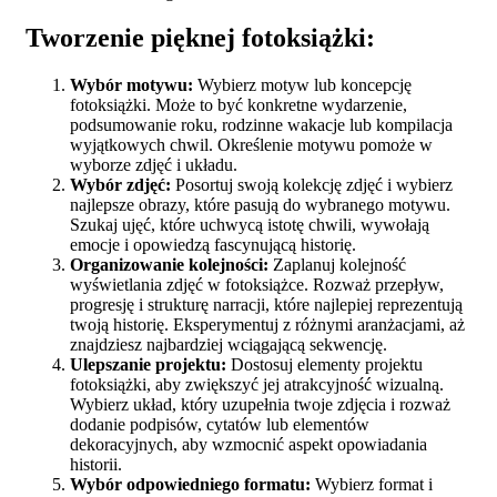
Tworzenie pięknej fotoksiążki:
Wybór motywu:
Wybierz motyw lub koncepcję
fotoksiążki. Może to być konkretne wydarzenie,
podsumowanie roku, rodzinne wakacje lub kompilacja
wyjątkowych chwil. Określenie motywu pomoże w
wyborze zdjęć i układu.
Wybór zdjęć:
Posortuj swoją kolekcję zdjęć i wybierz
najlepsze obrazy, które pasują do wybranego motywu.
Szukaj ujęć, które uchwycą istotę chwili, wywołają
emocje i opowiedzą fascynującą historię.
Organizowanie kolejności:
Zaplanuj kolejność
wyświetlania zdjęć w fotoksiążce. Rozważ przepływ,
progresję i strukturę narracji, które najlepiej reprezentują
twoją historię. Eksperymentuj z różnymi aranżacjami, aż
znajdziesz najbardziej wciągającą sekwencję.
Ulepszanie projektu:
Dostosuj elementy projektu
fotoksiążki, aby zwiększyć jej atrakcyjność wizualną.
Wybierz układ, który uzupełnia twoje zdjęcia i rozważ
dodanie podpisów, cytatów lub elementów
dekoracyjnych, aby wzmocnić aspekt opowiadania
historii.
Wybór odpowiedniego formatu:
Wybierz format i