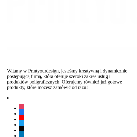
Witamy w Printyourdesign, jesteśmy kreatywną i dynamicznie
postępującą firmą, która oferuje szeroki zakres usług i
produktów poligraficznych. Oferujemy również już gotowe
produkty, które możesz zamówić od razu!
instagram
facebook
youtube
twitter
tiktok
linkedin