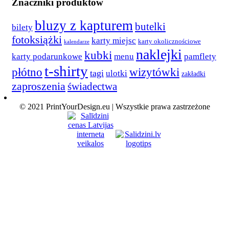
Znaczniki produktów
bluzy z kapturem
butelki
bilety
fotoksiążki
karty miejsc
karty okolicznościowe
kalendarze
naklejki
kubki
karty podarunkowe
menu
pamflety
t-shirty
płótno
wizytówki
tagi
ulotki
zakładki
zaproszenia
świadectwa
© 2021 PrintYourDesign.eu | Wszystkie prawa zastrzeżone