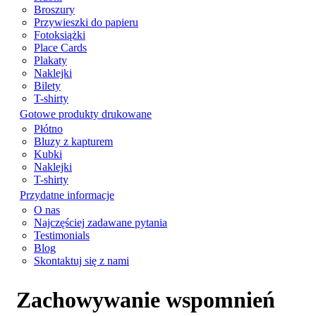
Broszury
Przywieszki do papieru
Fotoksiążki
Place Cards
Plakaty
Naklejki
Bilety
T-shirty
Gotowe produkty drukowane
Płótno
Bluzy z kapturem
Kubki
Naklejki
T-shirty
Przydatne informacje
O nas
Najczęściej zadawane pytania
Testimonials
Blog
Skontaktuj się z nami
Zachowywanie wspomnień