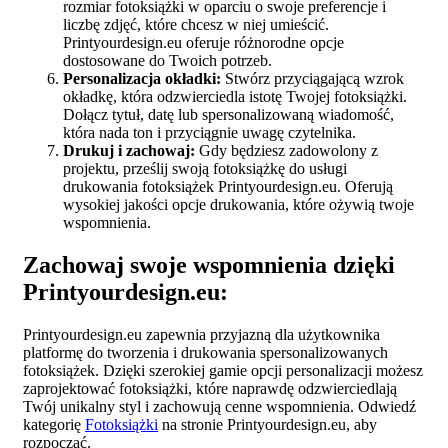
rozmiar fotoksiążki w oparciu o swoje preferencje i
liczbę zdjęć, które chcesz w niej umieścić.
Printyourdesign.eu oferuje różnorodne opcje
dostosowane do Twoich potrzeb.
Personalizacja okładki:
Stwórz przyciągającą wzrok
okładkę, która odzwierciedla istotę Twojej fotoksiążki.
Dołącz tytuł, datę lub spersonalizowaną wiadomość,
która nada ton i przyciągnie uwagę czytelnika.
Drukuj i zachowaj:
Gdy będziesz zadowolony z
projektu, prześlij swoją fotoksiążkę do usługi
drukowania fotoksiążek Printyourdesign.eu. Oferują
wysokiej jakości opcje drukowania, które ożywią twoje
wspomnienia.
Zachowaj swoje wspomnienia dzięki
Printyourdesign.eu:
Printyourdesign.eu zapewnia przyjazną dla użytkownika
platformę do tworzenia i drukowania spersonalizowanych
fotoksiążek. Dzięki szerokiej gamie opcji personalizacji możesz
zaprojektować fotoksiążki, które naprawdę odzwierciedlają
Twój unikalny styl i zachowują cenne wspomnienia. Odwiedź
kategorię
Fotoksiążki
na stronie Printyourdesign.eu, aby
rozpocząć.