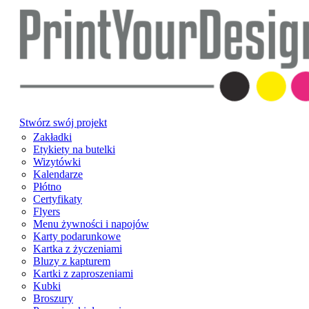
Stwórz swój projekt
Zakładki
Etykiety na butelki
Wizytówki
Kalendarze
Płótno
Certyfikaty
Flyers
Menu żywności i napojów
Karty podarunkowe
Kartka z życzeniami
Bluzy z kapturem
Kartki z zaproszeniami
Kubki
Broszury