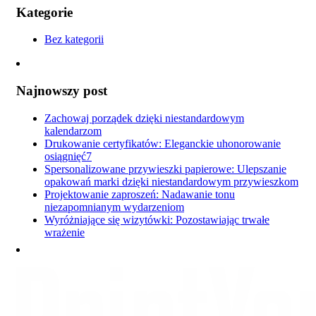
Kategorie
Bez kategorii
Najnowszy post
Zachowaj porządek dzięki niestandardowym
kalendarzom
Drukowanie certyfikatów: Eleganckie uhonorowanie
osiągnięć7
Spersonalizowane przywieszki papierowe: Ulepszanie
opakowań marki dzięki niestandardowym przywieszkom
Projektowanie zaproszeń: Nadawanie tonu
niezapomnianym wydarzeniom
Wyróżniające się wizytówki: Pozostawiając trwałe
wrażenie