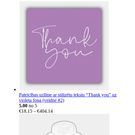
Pateicības uzlīme ar stilizētu tekstu “Thank you” uz
violeta fona (veidne #2)
5.00
no 5
Price
€
18.15
–
€
404.14
range:
€18.15
through
€404.14