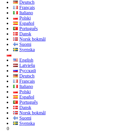
Deutsch
Français
Italiano
Polski
Español
Português
Dansk
Norsk bokmål
Suomi
Svenska
English
Latviešu
Русский
Deutsch
Français
Italiano
Polski
Español
Português
Dansk
Norsk bokmål
Suomi
Svenska
0