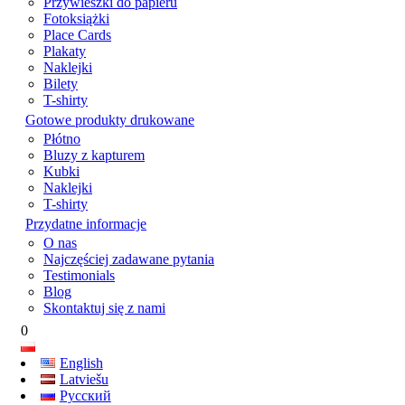
Przywieszki do papieru
Fotoksiążki
Place Cards
Plakaty
Naklejki
Bilety
T-shirty
Gotowe produkty drukowane
Płótno
Bluzy z kapturem
Kubki
Naklejki
T-shirty
Przydatne informacje
O nas
Najczęściej zadawane pytania
Testimonials
Blog
Skontaktuj się z nami
0
English
Latviešu
Русский