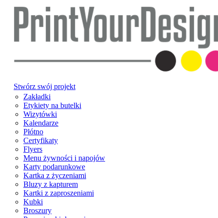
Stwórz swój projekt
Zakładki
Etykiety na butelki
Wizytówki
Kalendarze
Płótno
Certyfikaty
Flyers
Menu żywności i napojów
Karty podarunkowe
Kartka z życzeniami
Bluzy z kapturem
Kartki z zaproszeniami
Kubki
Broszury