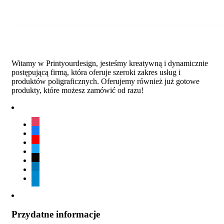
Witamy w Printyourdesign, jesteśmy kreatywną i dynamicznie
postępującą firmą, która oferuje szeroki zakres usług i
produktów poligraficznych. Oferujemy również już gotowe
produkty, które możesz zamówić od razu!
instagram
facebook
youtube
twitter
tiktok
linkedin
telegram
Przydatne informacje