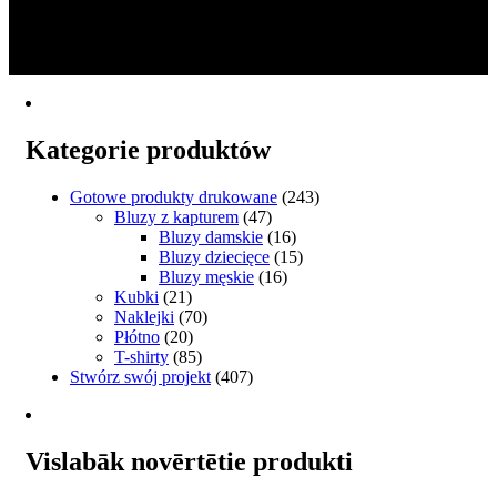
produkt
od
1
ma
€34.99
2
wiele
do
→
wariantów.
€40.99
Opcje
można
wybrać
Kategorie produktów
na
stronie
produktu
Gotowe produkty drukowane
(243)
Bluzy z kapturem
(47)
Bluzy damskie
(16)
Bluzy dziecięce
(15)
Bluzy męskie
(16)
Kubki
(21)
Naklejki
(70)
Płótno
(20)
T-shirty
(85)
Stwórz swój projekt
(407)
Vislabāk novērtētie produkti