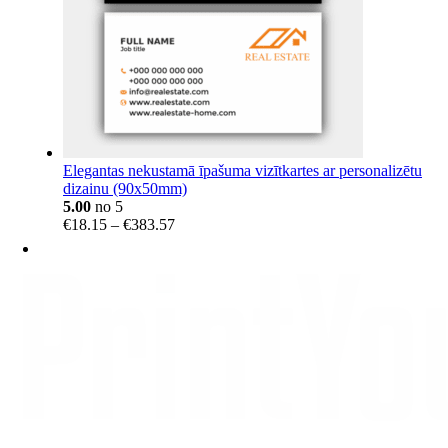
Elegantas nekustamā īpašuma vizītkartes ar personalizētu
dizainu (90x50mm)
5.00
no 5
Price
€
18.15
–
€
383.57
range:
€18.15
through
€383.57