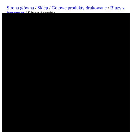
Strona główna
/
Sklep
/
Gotowe produkty drukowane
/
Bluzy z
kapturem
/ Bluzy damskie
Damska bluza z kapturem Best Mom Ever,
czarno-biała