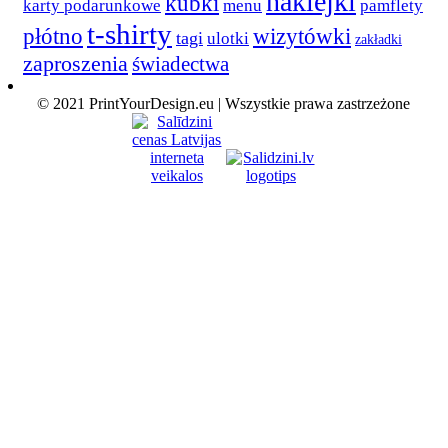
naklejki
kubki
karty podarunkowe
menu
pamflety
t-shirty
płótno
wizytówki
tagi
ulotki
zakładki
zaproszenia
świadectwa
© 2021 PrintYourDesign.eu | Wszystkie prawa zastrzeżone