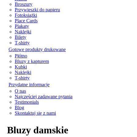
Broszury
Przywieszki do papieru
Fotoksiążki
Place Cards
Plakaty
Naklejki
Bilety
T-shirty
Gotowe produkty drukowane
Płótno
Bluzy z kapturem
Kubki
Naklejki
T-shirty
Przydatne informacje
O nas
Najczęściej zadawane pytania
Testimonials
Blog
Skontaktuj się z nami
Bluzy damskie