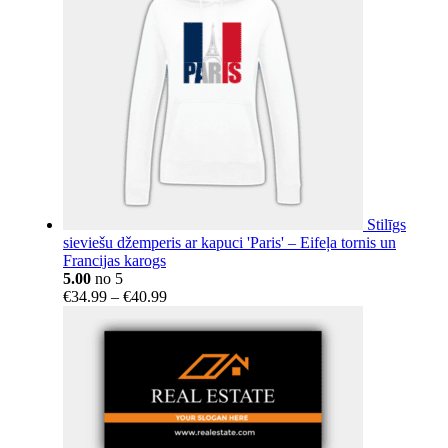
Stilīgs
sieviešu džemperis ar kapuci 'Paris' – Eifeļa tornis un
Francijas karogs
5.00
no 5
Price
€
34.99
–
€
40.99
range:
€34.99
through
€40.99