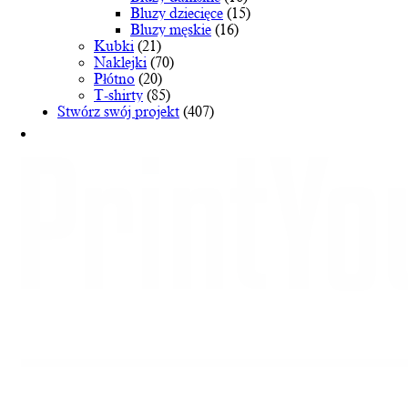
stronie
Bluzy dziecięce
(15)
produktu
Bluzy męskie
(16)
Kubki
(21)
Naklejki
(70)
Płótno
(20)
T-shirty
(85)
Stwórz swój projekt
(407)