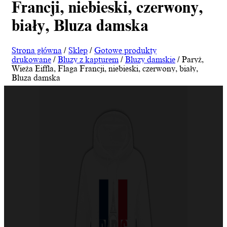
Francji, niebieski, czerwony,
biały, Bluza damska
Strona główna
/
Sklep
/
Gotowe produkty
drukowane
/
Bluzy z kapturem
/
Bluzy damskie
/ Paryż,
Wieża Eiffla, Flaga Francji, niebieski, czerwony, biały,
Bluza damska