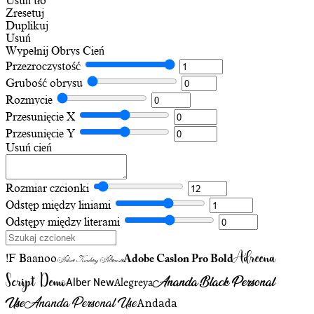
Usuń tło
Zresetuj
Duplikuj
Usuń
Wypełnij
Obrys
Cień
Przezroczystość
Grubość obrysu
Rozmycie
Przesunięcie X
Przesunięcie Y
Usuń cień
Rozmiar czcionki
Odstęp między liniami
Odstępy między literami
Adreena
!F Baanoo
Adobe Caslon Pro Bold
Adine Kirnberg Alternate
Script Demo
Ananda Black Personal
Alegreya
Alber New
Use
Ananda Personal Use
Andada