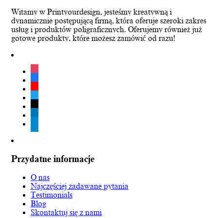
Witamy w Printyourdesign, jesteśmy kreatywną i
dynamicznie postępującą firmą, która oferuje szeroki zakres
usług i produktów poligraficznych. Oferujemy również już
gotowe produkty, które możesz zamówić od razu!
instagram
facebook
youtube
twitter
tiktok
linkedin
telegram
Przydatne informacje
O nas
Najczęściej zadawane pytania
Testimonials
Blog
Skontaktuj się z nami