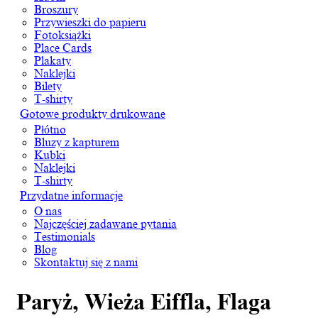
Broszury
Przywieszki do papieru
Fotoksiążki
Place Cards
Plakaty
Naklejki
Bilety
T-shirty
Gotowe produkty drukowane
Płótno
Bluzy z kapturem
Kubki
Naklejki
T-shirty
Przydatne informacje
O nas
Najczęściej zadawane pytania
Testimonials
Blog
Skontaktuj się z nami
Paryż, Wieża Eiffla, Flaga