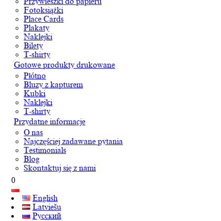
Przywieszki do papieru
Fotoksiążki
Place Cards
Plakaty
Naklejki
Bilety
T-shirty
Gotowe produkty drukowane
Płótno
Bluzy z kapturem
Kubki
Naklejki
T-shirty
Przydatne informacje
O nas
Najczęściej zadawane pytania
Testimonials
Blog
Skontaktuj się z nami
0
English
Latviešu
Русский