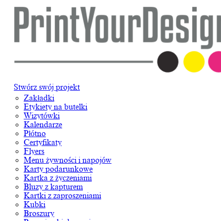
Stwórz swój projekt
Zakładki
Etykiety na butelki
Wizytówki
Kalendarze
Płótno
Certyfikaty
Flyers
Menu żywności i napojów
Karty podarunkowe
Kartka z życzeniami
Bluzy z kapturem
Kartki z zaproszeniami
Kubki
Broszury