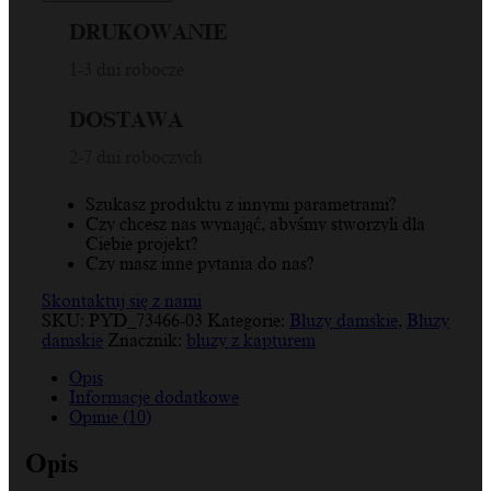
Wieża
Eiffla,
DRUKOWANIE
Flaga
Francji,
1-3 dni robocze
niebieski,
czerwony,
DOSTAWA
biały,
Bluza
2-7 dni roboczych
damska
Szukasz produktu z innymi parametrami?
Czy chcesz nas wynająć, abyśmy stworzyli dla
Ciebie projekt?
Czy masz inne pytania do nas?
Skontaktuj się z nami
SKU:
PYD_73466-03
Kategorie:
Bluzy damskie
,
Bluzy
damskie
Znacznik:
bluzy z kapturem
Opis
Informacje dodatkowe
Opinie (10)
Opis