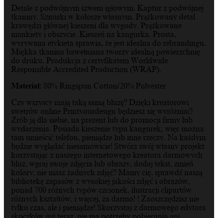
Detale z podwójnym szwem igłowym. Kaptur z podwójnej
tkaniny. Sznurki w kolorze własnym. Prążkowany detal
krawędzi głównej kieszeni dla wygody. Prążkowane
mankiety i obszycie. Kieszeń na kangurka. Prosta,
wyrywana etykieta sprawia, że jest idealna do rebrandingu.
Miękka tkanina bawełniana tworzy idealną powierzchnię
do druku. Produkcja z certyfikatem Worldwide
Responsible Accredited Production (WRAP).
Materiał:
80% Ringspun Cotton/20% Polyester
Czy wszyscy mają taką samą bluzę? Dzięki kreatorowi
swetrów online Printyourdesign będziesz się wyróżniać!
Zrób ją dla siebie, na prezent lub do promocji firmy lub
wydarzenia. Posiada kieszenie typu kangurek, więc można
tam umieścić telefon, pieniądze lub inne rzeczy. Na każdym
będzie wyglądać niesamowicie! Stwórz swój własny projekt
korzystając z naszego internetowego kreatora darmowych
bluz, wgraj swoje zdjęcia lub obrazy, dodaj tekst, zmień
kolory, nie masz żadnych zdjęć? Mamy cię, sprawdź naszą
bibliotekę zapasów z wysokiej jakości zdjęć i obrazów,
ponad 700 różnych typów czcionek, ilustracji clipartów
różnych kształtów, i więcej, za darmo! ! Zaoszczędzisz nie
tylko czas, ale i pieniądze! Skorzystaj z darmowego edytora
skoczków już teraz, nie ma potrzeby pobierania ani