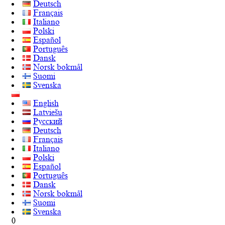
Deutsch
Français
Italiano
Polski
Español
Português
Dansk
Norsk bokmål
Suomi
Svenska
English
Latviešu
Русский
Deutsch
Français
Italiano
Polski
Español
Português
Dansk
Norsk bokmål
Suomi
Svenska
0