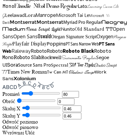
Hickory Jack
Mono
Lato
Learning Curve Alt
Klaudie Nikol Demo Regular
Manrope
Lora
Leelawad
Microsoft Tai Le
G
Microsoft Yi
Neogrey
Montserrat
Montserrat
Baiti
Myriad Pro Regular
Open
Medium
Nunito
Nexa Script Light
Old Standard TT
Oswald
Sans
Open Sans
Oxygen
Otegan Signature Script
Pinyon
Playfair Display
Poppins
PT Sans Narrow Web
PT Sans
Script
Roboto
Web
Roboto
Roboto
Roboto Black
Raleway
Mono
Roboto Slab
Segoe
Rockwell
Sacramento Regular
UI
Spectral
Sora
Source Sans Pro
Still Time Regular
Studio Script
TT
Tw Cen MT
Work
Times New Roman
Vladimir Script
Sans
Xolonium
Promień
Obróć
Skaluj X
Skaluj Y
Odwróć poziomo
Odwróć pionowo
Wyrównaj
Ułóż