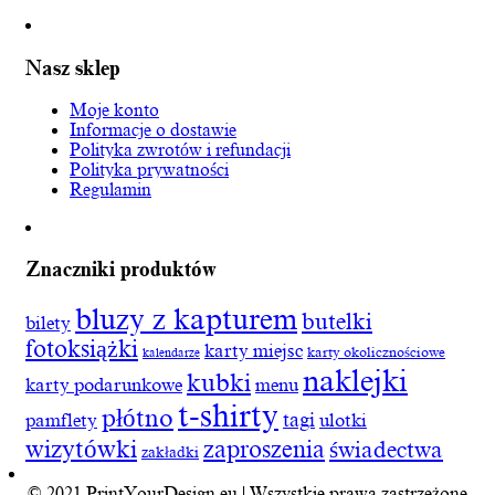
Nasz sklep
Moje konto
Informacje o dostawie
Polityka zwrotów i refundacji
Polityka prywatności
Regulamin
Znaczniki produktów
bluzy z kapturem
butelki
bilety
fotoksiążki
karty miejsc
karty okolicznościowe
kalendarze
naklejki
kubki
karty podarunkowe
menu
t-shirty
płótno
tagi
pamflety
ulotki
wizytówki
zaproszenia
świadectwa
zakładki
© 2021 PrintYourDesign.eu | Wszystkie prawa zastrzeżone