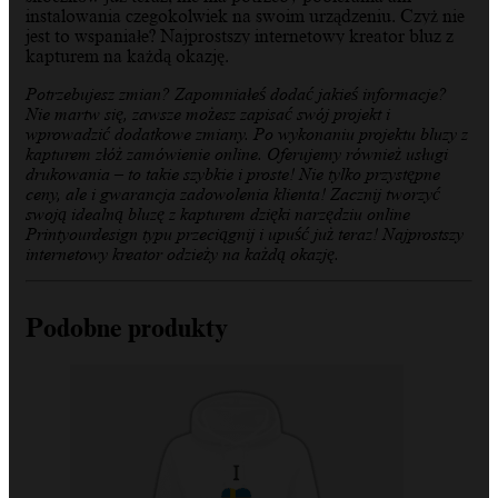
instalowania czegokolwiek na swoim urządzeniu. Czyż nie
jest to wspaniałe? Najprostszy internetowy kreator bluz z
kapturem na każdą okazję.
Potrzebujesz zmian? Zapomniałeś dodać jakieś informacje?
Nie martw się, zawsze możesz zapisać swój projekt i
wprowadzić dodatkowe zmiany. Po wykonaniu projektu bluzy z
kapturem złóż zamówienie online. Oferujemy również usługi
drukowania – to takie szybkie i proste! Nie tylko przystępne
ceny, ale i gwarancja zadowolenia klienta! Zacznij tworzyć
swoją idealną bluzę z kapturem dzięki narzędziu online
Printyourdesign typu przeciągnij i upuść już teraz! Najprostszy
internetowy kreator odzieży na każdą okazję.
Podobne produkty