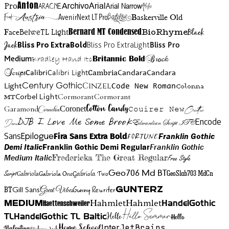
Anton
Arial Narrow
Artistic
Pro
Arial
Aracne
Archivo
Austria
Friend
AvenirNext LT Pro
Badelion
Baskerville Old
BioRhyme
BelweTL Light
Bernard MT Condensed
Black
Face
Jack
Bliss Pro ExtraBold
Bliss Pro ExtraLight
Bliss Pro
Brock
Medium
Bradley Hand Itc
Britannic Bold
Script
Cambria
Candara
Calibri
Calibri Light
Candara
Century Gothic
Cinzel
Light
Code New Roman
Colonna
Cormorant
Cormorant
Corbel Light
MT
Cotton Candy
Garamond
Cornelia
Coronet
Couirer New
Creattion
DJB I Love Me Some Brook
Encode
Edwardian Script ITC
Demo
Sans
Franklin Gothic
Fira Sans Extra Bold
Fortune
Epilogue
Demi Italic
Franklin Gothic Demi Regular
Franklin Gothic
Medium Italic
Fredericka The Great Regular
Free Style
Gabriola One
Gabriola Two
Geo706 Md BT
GeoSlab703 MdCn
Script
Gabriola
BT
Gunny Rewriter
Great Vibes
Gunterz
Gill Sans
Hahmlet
Hahmlet
Haettenschweiler
HandelGothic
Medium
Hello Summer
TL
HandelGothic TL Baltic
Hello
Hello
Home School
Inter
JetBrains
Valentina