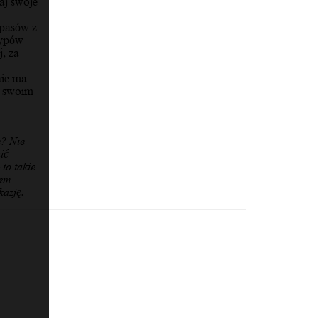
aj swoje
apasów z
typów
j, za
nie ma
a swoim
e? Nie
ić
to takie
rem
kazję.