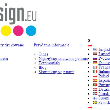
0
ty drukowane
Przydatne informacje
Englis
Latvie
O nas
Русск
turem
Najczęściej zadawane pytania
Deuts
Testimonials
França
Blog
Italian
Skontaktuj się z nami
Polski
Españo
Portug
Dansk
Norsk
Suomi
Svens