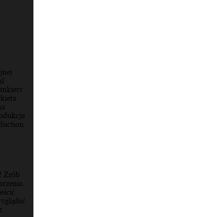
jnej
al
ankiety
kieta
na
rodukcja
duction
! Zrób
arzenia.
eścić
wyglądać
z