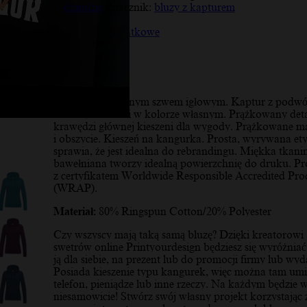
damskie
Znacznik:
bluzy z kapturem
Opis
Informacje dodatkowe
Opinie (10)
Opis
Detale z podwójnym szwem igłowym. Kaptur z podwó
tkaniny. Sznurki w kolorze własnym. Prążkowany det
krawędzi głównej kieszeni dla wygody. Prążkowane m
i obszycie. Kieszeń na kangurka. Prosta, wyrywana ety
sprawia, że jest idealna do rebrandingu. Miękka tkani
bawełniana tworzy idealną powierzchnię do druku. P
z certyfikatem Worldwide Responsible Accredited Pro
(WRAP).
Materiał:
80% Ringspun Cotton/20% Polyester
Czy wszyscy mają taką samą bluzę? Dzięki kreatorowi
swetrów online Printyourdesign będziesz się wyróżniać
ją dla siebie, na prezent lub do promocji firmy lub wyd
Posiada kieszenie typu kangurek, więc można tam umi
telefon, pieniądze lub inne rzeczy. Na każdym będzie 
niesamowicie! Stwórz swój własny projekt korzystając 