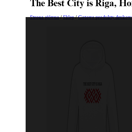
The Best City is Riga, H
Strona główna
/
Sklep
/
Gotowe produkty drukow