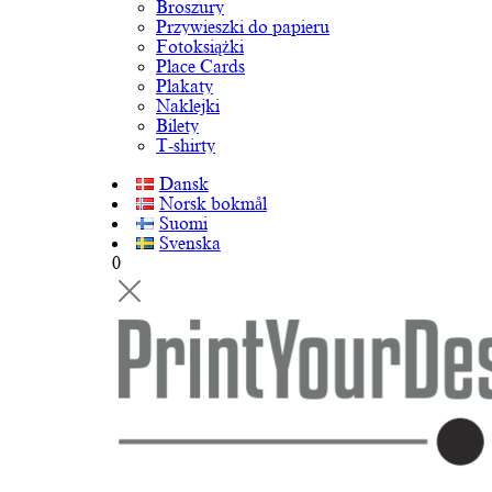
Broszury
Przywieszki do papieru
Fotoksiążki
Place Cards
Plakaty
Naklejki
Bilety
T-shirty
Dansk
Norsk bokmål
Suomi
Svenska
0