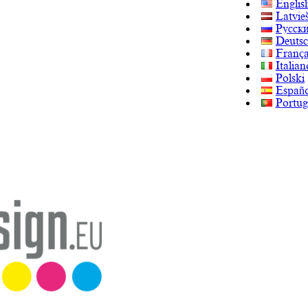
Englis
Latvie
Русск
Deuts
França
Italian
Polski
Españo
Portug