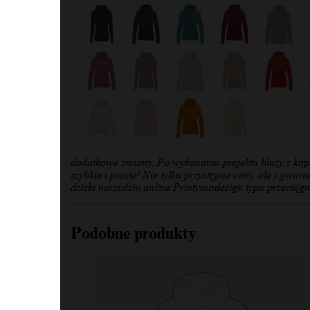
dodatkowe zmiany. Po wykonaniu projektu bluzy z kapt
szybkie i proste! Nie tylko przystępne ceny, ale i gwa
dzięki narzędziu online Printyourdesign typu przeciągni
Podobne produkty