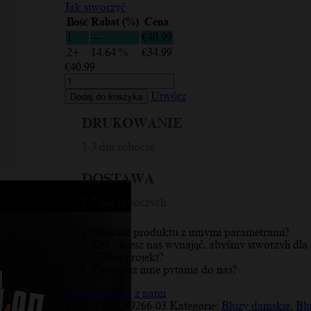
Jak stworzyć
Ilość
Rabat (%)
Cena
1
—
€
40.99
2+
14.64 %
€
34.99
€
40.99
ilość
The
Utwórz
Dodaj do koszyka
Best
City
DRUKOWANIE
is
Riga,
1-3 dni robocze
Horizontal
Ornament,
DOSTAWA
Black,
Red,
2-7 dni roboczych
Bluza
damska
Szukasz produktu z innymi parametrami?
Czy chcesz nas wynająć, abyśmy stworzyli dla
Ciebie projekt?
Czy masz inne pytania do nas?
Skontaktuj się z nami
SKU:
PYD_89266-03
Kategorie:
Bluzy damskie
,
Bl