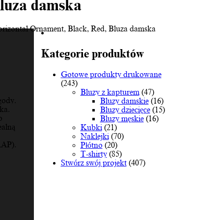
Bluza damska
Horizontal Ornament, Black, Red, Bluza damska
Kategorie produktów
Gotowe produkty drukowane
(243)
Bluzy z kapturem
(47)
gody.
Bluzy damskie
(16)
ka.
Bluzy dziecięce
(15)
o
Bluzy męskie
(16)
ealną
Kubki
(21)
Naklejki
(70)
RAP).
Płótno
(20)
T-shirty
(85)
Stwórz swój projekt
(407)