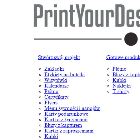
Stwórz swój projekt
Gotowe produk
Zakładki
Płótno
Etykiety na butelki
Bluzy z kap
Wizytówki
Kubki
Kalendarze
Naklejki
Płótno
T-shirty
Certyfikaty
Flyers
Menu żywności i napojów
Karty podarunkowe
Kartka z życzeniami
Bluzy z kapturem
Kartki z zaproszeniami
Kubki