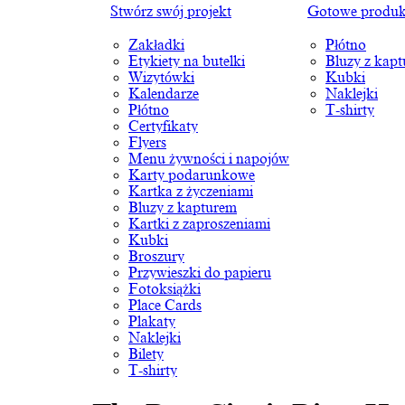
Stwórz swój projekt
Gotowe produk
Zakładki
Płótno
Etykiety na butelki
Bluzy z kap
Wizytówki
Kubki
Kalendarze
Naklejki
Płótno
T-shirty
Certyfikaty
Flyers
Menu żywności i napojów
Karty podarunkowe
Kartka z życzeniami
Bluzy z kapturem
Kartki z zaproszeniami
Kubki
Broszury
Przywieszki do papieru
Fotoksiążki
Place Cards
Plakaty
Naklejki
Bilety
T-shirty