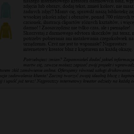
naszego internetowego kreatora darmowych bluz, wgr
zdjęcia lub obrazy, dodaj tekst, zmień kolory, nie masz
żadnych zdjęć? Mamy cię, sprawdź naszą bibliotekę z
wysokiej jakości zdjęć i obrazów, ponad 700 różnych 
czcionek, ilustracji clipartów różnych kształtów, i więce
darmo! ! Zaoszczędzisz nie tylko czas, ale i pieniądze!
Skorzystaj z darmowego edytora skoczków już teraz, 
potrzeby pobierania ani instalowania czegokolwiek n
urządzeniu. Czyż nie jest to wspaniałe? Najprostszy
internetowy kreator bluz z kapturem na każdą okazję.
Potrzebujesz zmian? Zapomniałeś dodać jakieś informacj
martw się, zawsze możesz zapisać swój projekt i wprowadz
urem złóż zamówienie online. Oferujemy również usługi drukowania – 
rancja zadowolenia klienta! Zacznij tworzyć swoją idealną bluzę z kaptu
j i upuść już teraz! Najprostszy internetowy kreator odzieży na każdą o