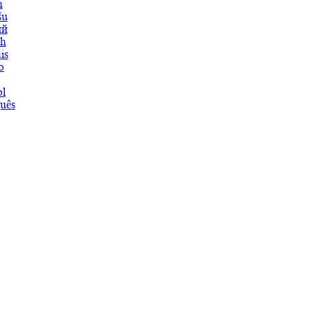
h
šu
ий
ch
is
o
l
uês